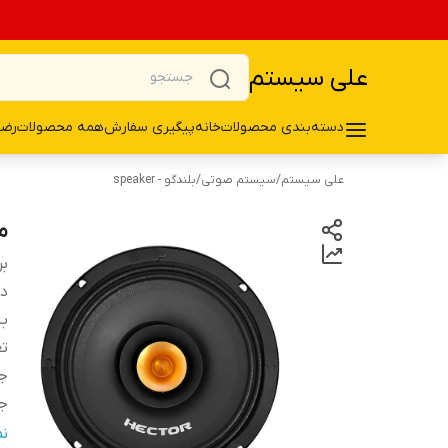
علی سیستم
دسته‌بندی محصولات
خانه
پیگیری سفارش
همه محصولات
رضا
علی سیستم
/
سیستم صوتی
/
بلندگو - speaker
می
بر
دس
ب
تع
ج
ج
سا
ن