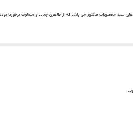
6.5 اینچ
از جدید ترین میدرنج های سبد محصولات هکتور می باشد که از ظاهری جدید و متفاوت برخ
70 میلی‌متر
150-15000 هرتز
میدرنج
1000 گرم
130x130x70 میلی‌متر
ید.