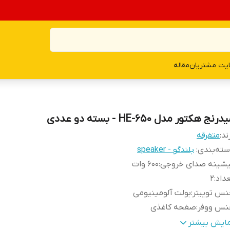
یت مشتریان
مقاله
درنج هکتور مدل HE-650 - بسته دو عددی
ند:
متفرقه
ته‌بندی
:
بلندگو - speaker
یشینه صدای خروجی
:
600 وات
داد
:
2
نس توییتر
:
بولت آلومینیومی
نس ووفر
:
صفحه کاغذی
یز
:
6.5 اینچ
مایش بیشتر