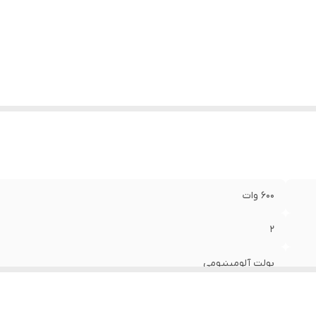
مق نصب
:
70 میلی‌متر
کانس پاسخ‌گویی
:
150-15000 هرتز
ع بلندگو
:
میدرنج
زن
:
1000 گرم
دازه میدرنج
:
130x130x70 میلی‌متر
600 وات
2
بولت آلومینیومی
صفحه کاغذی