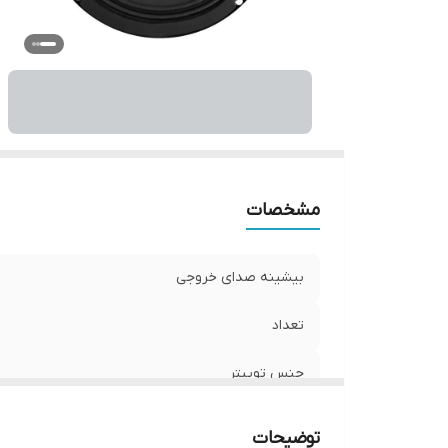
ع
فر
نو
و
ان
مشخصات
بیشینه صدای خروجی
تعداد
جنس توییتر
جنس ووفر
توضیحات