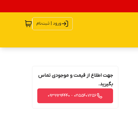
ورود | ثبت‌نام
جهت اطلاع از قیمت و موجودی تماس
بگیرید.
02155407256 - 09399294440