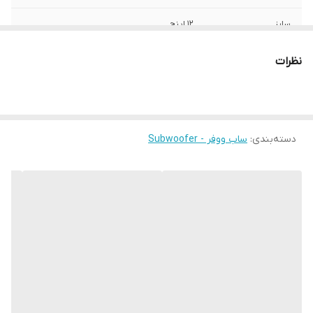
سایز
12 اینچ
عمق نصب
200 میلی‌متر
نظرات
نوع بلندگو
دایره ای
وزن
5500 گرم
دسته‌بندی
:
ساب ووفر - Subwoofer
اندازه میدرنج
300x300x230 میلی‌متر