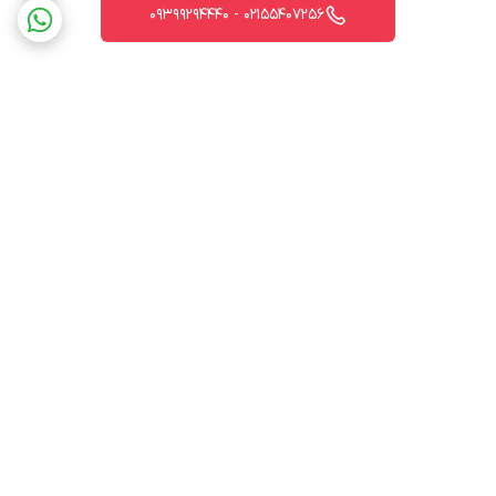
02155407256 - 09399294440
برگشت به بالا
ارسال ویژه
پشتیبانی 12 ساعته