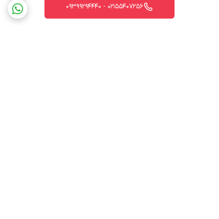
02155407256 - 09399294440
برگشت به بالا
ارسال ویژه
پشتیبانی 12 ساعته