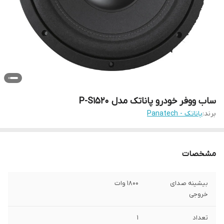
ساب ووفر خودرو پاناتک مدل P-S1520
برند:
پاناتک - Panatech
مشخصات
بیشینه صدای
1800 وات
خروجی
تعداد
1