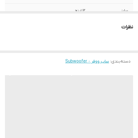
سایز
12 اینچ
عمق نصب
60 میلی‌متر
نظرات
نوع بلندگو
دایره ای , ساب ووفر
وزن
5700 گرم
دسته‌بندی
:
ساب ووفر - Subwoofer
اندازه میدرنج
450x450x250 میلی‌متر