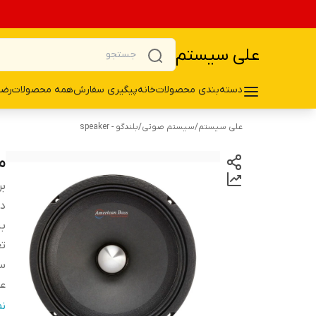
علی سیستم
دسته‌بندی محصولات
خانه
پیگیری سفارش
همه محصولات
رضا
علی سیستم
/
سیستم صوتی
/
بلندگو - speaker
م
بر
دس
ب
تع
سا
ع
فر
ن