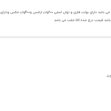
120hz_7000hz هرتز
دایره ای
800 گرم
200x201x100 میلی‌متر
ید.