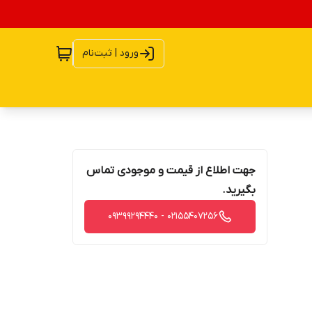
ورود | ثبت‌نام
جهت اطلاع از قیمت و موجودی تماس
بگیرید.
02155407256 - 09399294440