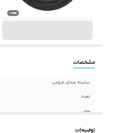
نو
و
ان
مشخصات
بیشینه صدای خروجی
تعداد
سایز
عمق نصب
توضیحات