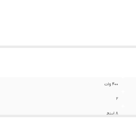
ع بلندگو
:
دایره ای
زن
:
800 گرم
دازه میدرنج
:
200x201x100 میلی‌متر
400 وات
2
8 اینچ
100 میلی‌متر