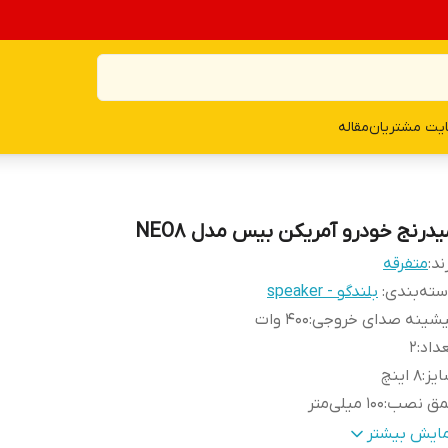
یت مشتریان
مقاله
یدرنج خودرو آمریکن بیس مدل NEO8
ند:
متفرقه
ته‌بندی
:
بلندگو - speaker
یشینه صدای خروجی
:
400 وات
داد
:
2
یز
:
8 اینچ
مق نصب
:
100 میلی‌متر
کانس پاسخ‌گویی
:
120hz_7000hz هرتز
مایش بیشتر