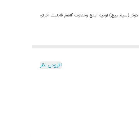
میدرنج برند آمریکن بیس مدل8neo مگنت نئودیمیوم می باشد دارای بولت فلزی و توان اسمی 200وات ارامس و400وات مکس ودارای کوئل(سیم پیچ) 1ونیم اینچ ومقاوت 4اهم قابلیت اجرای
افزودن نظر