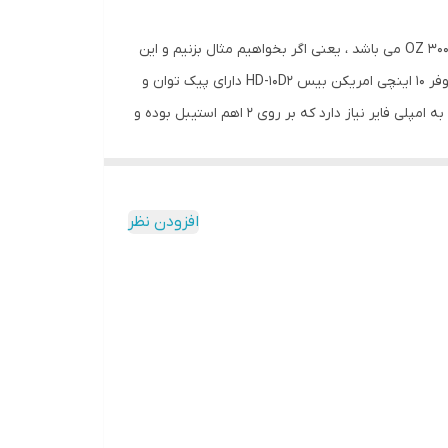
ساب ووفر 10 اینچی امریکن بیس HD-10D2 دارای مگنت بسیار بزرگی از جنس فریت می باشد ک بسیار پر قدرت است و اندازه ای برابر با 300 OZ می باشد ، یعنی اگر بخواهیم مثال بزنیم و این
ساب ووفر 10 اینچی قلدر را با غول هکتور مقایسه کنیم اندازه مگنت این محصول سه برابر ساب ووفر هکتور HE-12000 می باشد. ساب ووفر 10 اینچی امریکن بیس HD-10D2 دارای پیک توان و
حداکثر توان قابل تحمل 4000 وات MAX می باشد. و دارای توان حقیقی و مداومی برابر با 2200 وات RMS می باشد و قطعا برای راه اندازی به امپلی فایر نیاز دارد که بر روی 2 اهم استیبل بوده و
 دارای دو کوئل ، 2 اهمی می باشد و به اصطلاح D2 نامیده می شود و همان طور که در رفرنس آن می توانیم متوجه شویم ، این
افزودن نظر