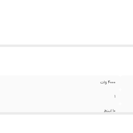
زن
:
5000 گرم
دازه میدرنج
:
300x300x150 میلی‌متر
4000 وات
1
10 اینچ
150 میلی‌متر