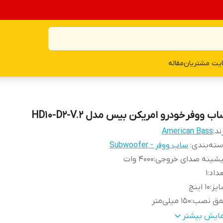
یت مشتریان
مقاله
ب ووفر خودرو امریکن بیس مدل HD10-D2-V.2
ند:
American Bass
ته‌بندی
:
ساب ووفر - Subwoofer
یشینه صدای خروجی
:
4000 وات
داد
:
1
یز
:
10 اینچ
مق نصب
:
150 میلی‌متر
ع بلندگو
:
ساب ووفر
مایش بیشتر