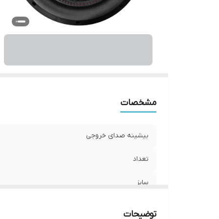
و
ان
مشخصات
بیشینه صدای خروجی
تعداد
سایز
عمق نصب
توضیحات