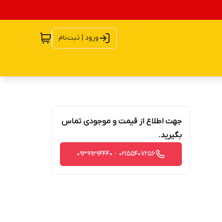
ورود | ثبت‌نام
جهت اطلاع از قیمت و موجودی تماس
بگیرید.
02155407256 - 09399294440