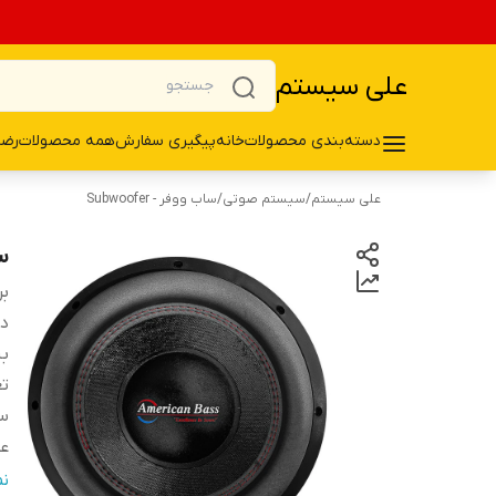
علی سیستم
دسته‌بندی محصولات
خانه
پیگیری سفارش
همه محصولات
رضا
علی سیستم
/
سیستم صوتی
/
ساب ووفر - Subwoofer
سا
بر
دس
ب
تع
سا
ع
نو
ن