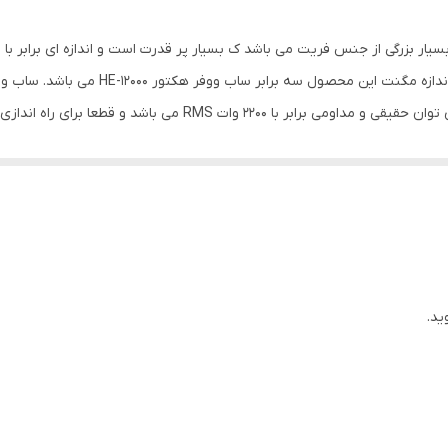
ساب ووفر
5000 گرم
300x300x150 میلی‌متر
2200 وات RMS حداقل در اختیار ما قرار بدهد. این ساب ووفر
ید.