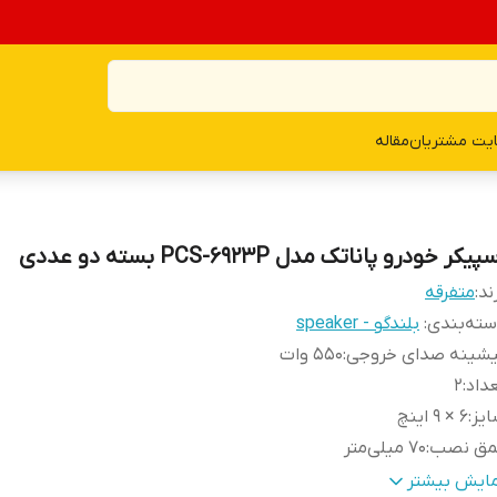
یت مشتریان
مقاله
پیکر خودرو پاناتک مدل PCS-6923P بسته دو عددی
ند:
متفرقه
ته‌بندی
:
بلندگو - speaker
یشینه صدای خروجی
:
550 وات
داد
:
2
یز
:
6 × 9 اینچ
مق نصب
:
70 میلی‌متر
کانس پاسخ‌گویی
:
65 الی 22000 هرتز
مایش بیشتر