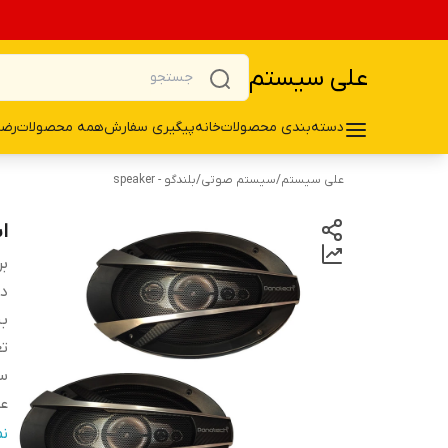
علی سیستم
دسته‌بندی محصولات
خانه
پیگیری سفارش
همه محصولات
رضا
علی سیستم
/
سیستم صوتی
/
بلندگو - speaker
اس
بر
دس
ب
تع
سا
ع
فر
ن