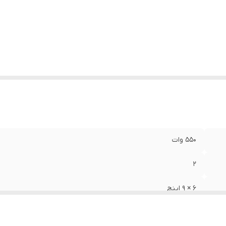
ع بلندگو
:
بیضی
زن
:
3.5 گرم
عاد
:
23x16x8 سانتی‌متر
550 وات
2
6 × 9 اینچ
70 میلی‌متر