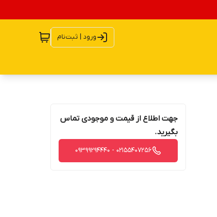
ورود | ثبت‌نام
جهت اطلاع از قیمت و موجودی تماس
بگیرید.
02155407256 - 09399294440