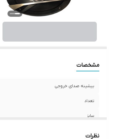
نو
و
اب
مشخصات
بیشینه صدای خروجی
تعداد
سایز
عمق نصب
نظرات