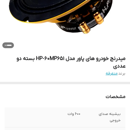
میدرنج خودرو های پاور مدل HP-60MP651 بسته دو
عددی
برند:
متفرقه
مشخصات
بیشینه صدای
600 وات
خروجی