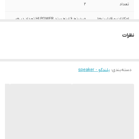
تعداد
2
امکانات و قابلیت‌ها
میدرنج 6 اینچ برند HI POWER تعداد در هر
جعبه 2 عدد دارای قاب بسیار شیک و جذاب 200
وات آر ام اس واقعی حساسیت 90 دسیبل سایز
نظرات
سیم پیچ 38 میلی متر ترمینال فشاری مناسب
درب عقب 206 و سمند و پرشیا و ....
سایز
6.5 اینچ
دسته‌بندی
:
بلندگو - speaker
عمق نصب
72 میلی‌متر
فرکانس پاسخ‌گویی
150-8000 هرتز
نوع بلندگو
میدرنج
وزن
1500 گرم
اندازه میدرنج
170x170x75 میلی‌متر