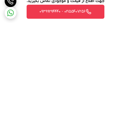
جهت اطلاع از قیمت و موجودی تماس بگیرید.
02155407256 - 09399294440
برگشت به بالا
ارسال ویژه
پشتیبانی 12 ساعته