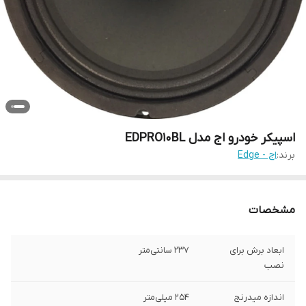
اسپیکر خودرو اج مدل EDPRO10BL
برند:
اج - Edge
مشخصات
ابعاد برش برای
237 سانتی‌متر
نصب
اندازه میدرنج
254 میلی‌متر