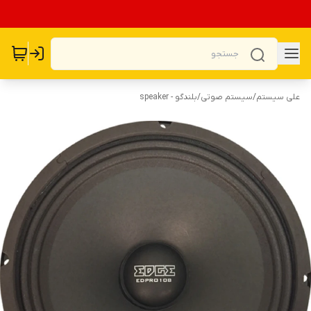
علی سیستم
/
سیستم صوتی
/
بلندگو - speaker