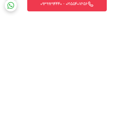
02155407256 - 09399294440
برگشت به بالا
ارسال ویژه
پشتیبانی 12 ساعته