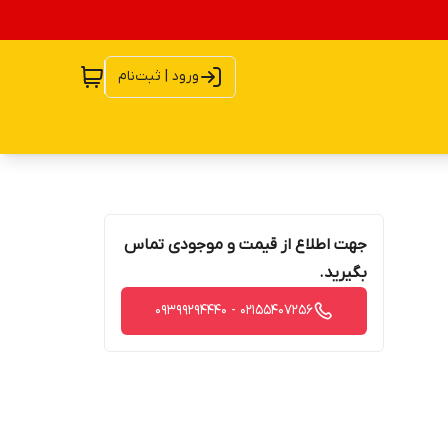
ورود | ثبت‌نام
جهت اطلاع از قیمت و موجودی تماس
بگیرید.
02155407256 - 09399294440