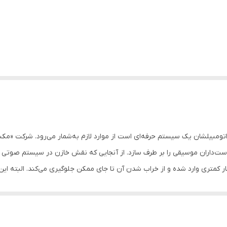
مبیلشان یک سیستم حرفه‌ای است از موارد لازم به‌شمار می‌رود. شرکت «مک
ازن «MX-CP50111» می‌تواند نیاز دوست‌داران موسیقی را بر طرف سازد. از آنجایی که نقش خازن در 
کمتری وارد شده و از خراب شدن آن تا جای ممکن جلوگیری می‌کند. البته این 
تولید نمی‌کند و برای تقویت سیستم برق خودرو
ن خودکار بهره می‌برد.