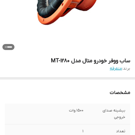
ساب ووفر خودرو متال مدل MT-1280
برند:
متفرقه
مشخصات
بیشینه صدای
1500 وات
خروجی
تعداد
1