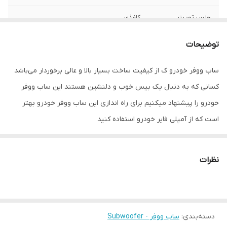
جنس توییتر
کاغذی
جنس ووفر
کاغذی
توضیحات
امکانات و قابلیت‌ها
ساب ووفر خودرو با کیفیت
ساب ووفر خودرو ک از کیفیت ساخت بسیار بالا و عالی برخوردار می‌باشد
کسانی که به دنبال یک بیس خوب و دلنشین هستند این ساب ووفر
سایز
12 اینچ
خودرو را پیشنهاد میکنیم برای راه اندازی این ساب ووفر خودرو بهتر
عمق نصب
16 میلی‌متر
است که از آمپلی فایر خودرو استفاده کنید
فرکانس پاسخ‌گویی
100-29khz هرتز
نظرات
نوع بلندگو
ساب ووفر
وزن
52000 گرم
سایز توییتر
2
دسته‌بندی
:
ساب ووفر - Subwoofer