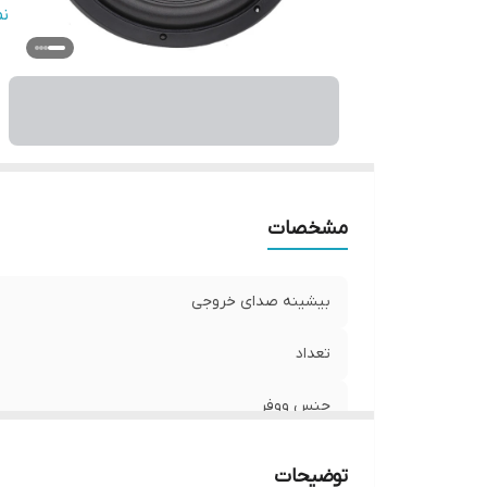
سا
ن
ع
فر
نو
و
ان
مشخصات
بیشینه صدای خروجی
تعداد
جنس ووفر
امکانات و قابلیت‌ها
توضیحات