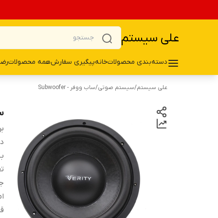
علی سیستم
دسته‌بندی محصولات
خانه
پیگیری سفارش
همه محصولات
رضا
علی سیستم
/
سیستم صوتی
/
ساب ووفر - Subwoofer
سا
بر
دس
ب
تع
ج
ام
قا