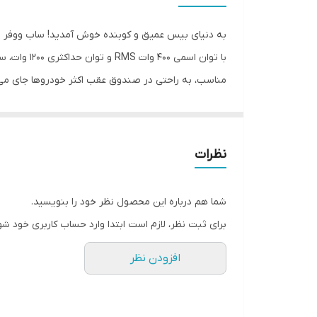
سایز
عمق نصب
با توان اس
فرکانس پاسخ‌گویی
موسیقی و ف
نوع بلندگو
ووفر V-S411 وریتی با کیفیت صدای عالی، توان
موسیقی و فیلم ها است. با ساب ووفر V-S411 وریتی، به موسیقی و فیلم هایتان جان تازه ای ببخشید و از قدرت و عمق صدای بی نظیر آن لذت ببرید!
وزن
نظرات
اندازه میدرنج
شما هم درباره این محصول نظر خود را بنویسید.
برای ثبت نظر، لازم است ابتدا وارد حساب کاربری خود شو
افزودن نظر