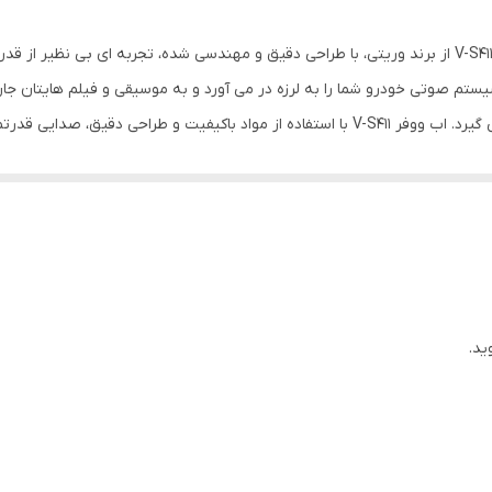
12 اینچ
به دنیای بیس عمیق و کوبنده خوش آمدید! ساب ووفر V-S411 از برند وریتی، با طراحی دقیق و مهندسی شده،
55 میلی‌متر
می 400 وات RMS و توان حداکثری 1200 وات، سیستم صوتی خودرو شما را به لرزه در می آورد و به موسیقی و
مناسب، به راحتی در صندوق عقب اکثر خودروها جای می گیرد. اب ووفر V-S411 با استفاده از موا
34Hz - 2KHz هرتز
یلم را لذت بخش تر می کند. V-S411 دارای تنظیماتی مانند کراس اوور و فیلتر فرکانس پایین است که به
دایره ای , ساب ووفر
 خروجی بالا، قابلیت تنظیم و قیمت مناسب، یک انتخاب ایده آل برای ارتقای سیست
7600 گرم
330x330x170 میلی‌متر
ید.