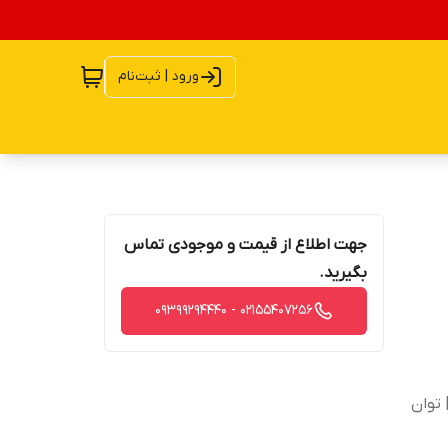
ورود | ثبت‌نام
جهت اطلاع از قیمت و موجودی تماس
بگیرید.
02155407256 - 09399294440
تیل | امپدانس : 4 اهم | حساسیت : 88db | توان