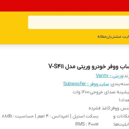
یت مشتریان
مقاله
ب ووفر خودرو وریتی مدل V-S411
ند:
وریتی - Verity
ته‌بندی
:
ساب ووفر - Subwoofer
یشینه صدای خروجی
:
1200 وات
داد
:
1
نس ووفر
:
کاغذ فشرده
کانات و
بسکت اس
بلیت‌ها
:
RMS : 400w