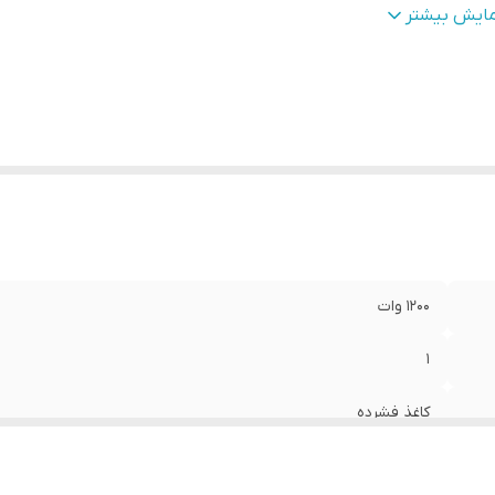
یز
:
12 اینچ
مایش بیشتر
مق نصب
:
55 میلی‌متر
کانس پاسخ‌گویی
:
34Hz - 2KHz هرتز
ع بلندگو
:
دایره ای , ساب ووفر
زن
:
7600 گرم
دازه میدرنج
:
330x330x170 میلی‌متر
1200 وات
1
کاغذ فشرده
بسکت استیل | امپدانس : 4 اهم | حساسیت : 88db | توان RMS : 400w