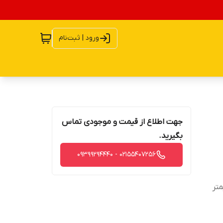
ورود | ثبت‌نام
جهت اطلاع از قیمت و موجودی تماس
بگیرید.
02155407256 - 09399294440
س کویل 25.4 میلیمتر