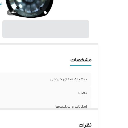
ع
ن
فر
نو
و
ان
مشخصات
بیشینه صدای خروجی
تعداد
امکانات و قابلیت‌ها
سایز
نظرات