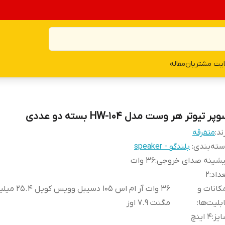
یت مشتریان
مقاله
پر تیوتر هر وست مدل HW-104 بسته دو عددی
ند:
متفرقه
ته‌بندی
:
بلندگو - speaker
یشینه صدای خروجی
:
36 وات
داد
:
2
کانات و
36 وات آر ام اس 105 دسیبل ووی
بلیت‌ها
:
مگنت 7.9 اوز
یز
:
4 اینچ