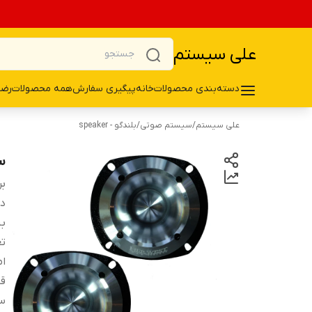
علی سیستم
دسته‌بندی محصولات
خانه
پیگیری سفارش
همه محصولات
رضا
علی سیستم
/
سیستم صوتی
/
بلندگو - speaker
سو
بر
دس
ب
تع
ام
قا
سا