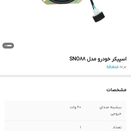
اسپیکر خودرو مدل SNO88
برند:
متفرقه
مشخصات
بیشینه صدای
60 وات
خروجی
تعداد
1