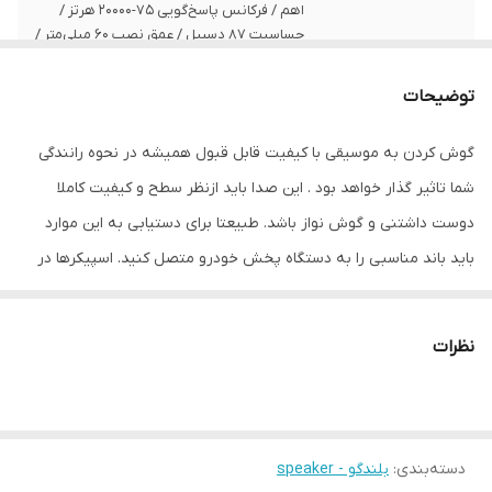
اهم / فرکانس پاسخ‌گویی 75-20000 هرتز /
حساسیت 87 دسیبل / عمق نصب 60 میلی‌متر /
دارای صفحه محافظ
توضیحات
سایز
6 × 9 اینچ
گوش کردن به موسیقی با کیفیت قابل قبول همیشه در نحوه رانندگی
عمق نصب
60 میلی‌متر
شما تاثیر گذار خواهد بود . این صدا باید ازنظر سطح و کیفیت کاملا
نوع بلندگو
اسپیکر کواکسیال , بیضی
دوست داشتنی و گوش نواز باشد. طبیعتا برای دستیابی به این موارد
باید باند مناسبی را به دستگاه پخش خودرو متصل کنید. اسپیکرها در
وزن
1235 گرم
اشکال مختلف، بیضی، دایره و ... و با توان‌های خروجی مختلف تولید
اندازه میدرنج
230x160x70 میلی‌متر
می‌شوند. بسته به میزان پشتیبانی دستگاه پخش‌کننده خودرو و
نظرات
همچنین میزان صدایی که شما نیاز به آن دارید ، می‌توانید اسپیکر
موردنظرتان را انتخاب و تهیه کنید. تولیدکنندگان زیادی درزمینه‌ی تولید
اسپیکر خودرو فعالیت می‌کنند که شرکت کنکورد یکی از آن‌ها است. این
دسته‌بندی
:
بلندگو - speaker
شرکت مدل‌های مختلف اسپیکر را در اشکال مختلف تولید می‌کند باند