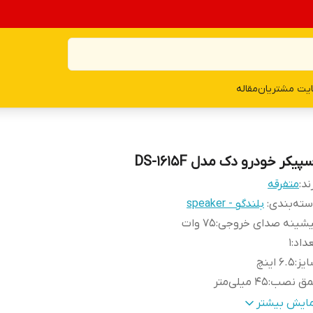
یت مشتریان
مقاله
پیکر خودرو دک مدل DS-1615F
ند:
متفرقه
ته‌بندی
:
بلندگو - speaker
یشینه صدای خروجی
:
75 وات
داد
:
1
یز
:
6.5 اینچ
مق نصب
:
45 میلی‌متر
کانس پاسخ‌گویی
:
10000 هرتز
مایش بیشتر