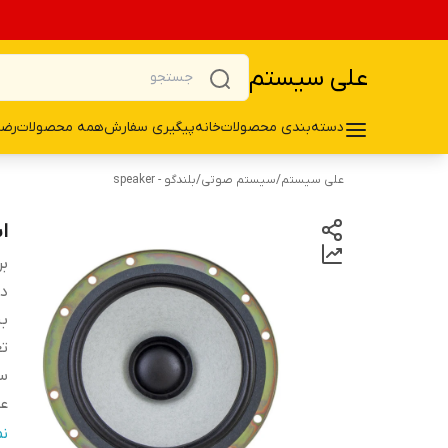
علی سیستم
دسته‌بندی محصولات
خانه
پیگیری سفارش
همه محصولات
رضا
علی سیستم
/
سیستم صوتی
/
بلندگو - speaker
اس
بر
دس
ب
تع
سا
ع
فر
ن