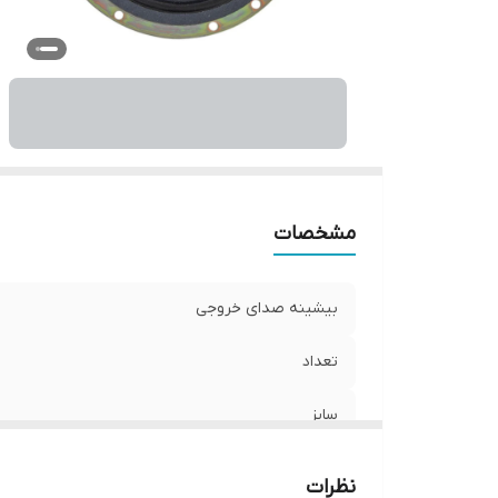
نو
و
اب
مشخصات
بیشینه صدای خروجی
تعداد
سایز
عمق نصب
نظرات