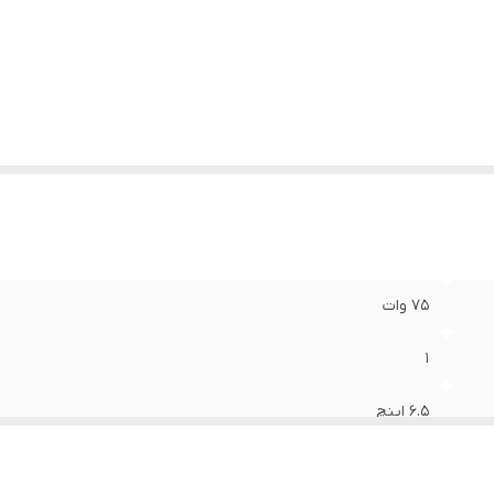
ع بلندگو
:
دایره ای
زن
:
0.7 گرم
عاد
:
16x16x5 سانتی‌متر
75 وات
1
6.5 اینچ
45 میلی‌متر