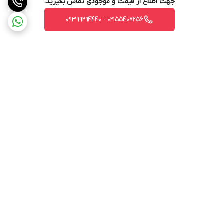
جهت اطلاع از قیمت و موجودی تماس بگیرید.
02155407256 - 09399294440
برگشت به بالا
ارسال ویژه
پشتیبانی 12 ساعته