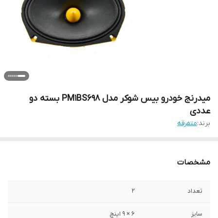
میدرنج خودرو بیس شوکر مدل PM1BS698 بسته دو
عددی
برند:
متفرقه
مشخصات
تعداد
2
سایز
6 × 9 اینچ