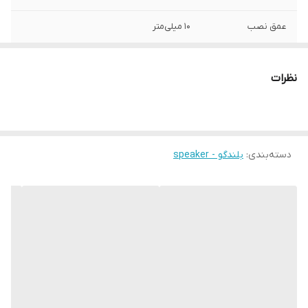
عمق نصب
10 میلی‌متر
نوع بلندگو
بیضی , میدرنج
نظرات
وزن
300 گرم
اندازه میدرنج
20x15x8 میلی‌متر
دسته‌بندی
:
بلندگو - speaker