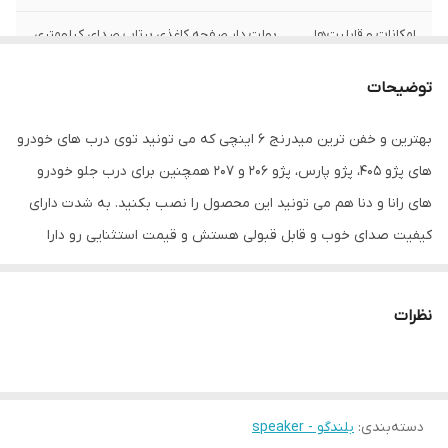
امکانات و قابلیت‌ها
بولت دار صفحه کاغذی پرتاب صدای کیلومتری
سایز
8 اینچ
توضیحات
عمق نصب
60 میلی‌متر
بهترین و خفن ترین میدرنج 6 اینچی که می تونید توی درب های خودرو
های پژو 405، پژو پارس، پژو 206 و 207 همچنین برای درب جلو خودرو
فرکانس پاسخ‌گویی
80-8000 هرتز
های رانا و دنا هم می تونید این محصول را نصب بکنید. به شدت دارای
نوع بلندگو
دایره ای
کیفیت صدای خوب و قابل قبولی هستش و قیمت استثنایی رو دارا
هستش این محصول به صورت چهار تایی به فروش می رسد و در واقع
وزن
1950 گرم
شما 4 عهدد از این محصول رو تهیه می کنید.
نظرات
اندازه میدرنج
400x400x220 میلی‌متر
دسته‌بندی
:
بلندگو - speaker