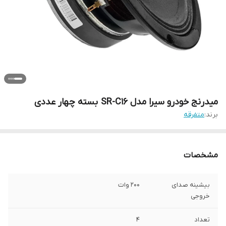
میدرنج خودرو سیرا مدل SR-C16 بسته چهار عددی
برند:
متفرقه
مشخصات
بیشینه صدای
200 وات
خروجی
تعداد
4