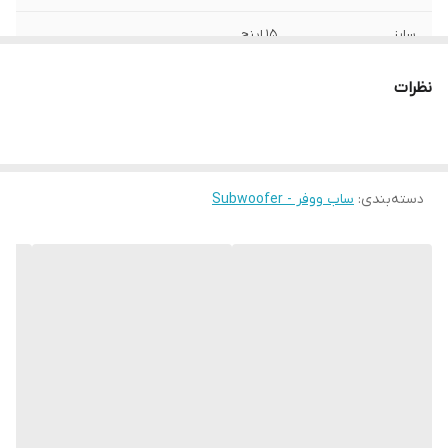
سایز
15 اینچ
عمق نصب
190 میلی‌متر
نظرات
نوع بلندگو
ساب ووفر
وزن
8500 گرم
دسته‌بندی
:
ساب ووفر - Subwoofer
اندازه میدرنج
39x39x21 میلی‌متر