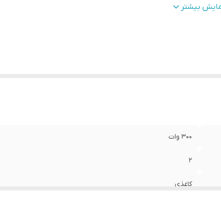
یز
:
6.5 اینچ
مایش بیشتر
مق نصب
:
30 میلی‌متر
کانس پاسخ‌گویی
:
120Hz - 10KHz هرتز
ع بلندگو
:
دایره ای , میدرنج
زن
:
4700 گرم
دازه میدرنج
:
175x175x90 میلی‌متر
300 وات
2
کاغذی
فلزی