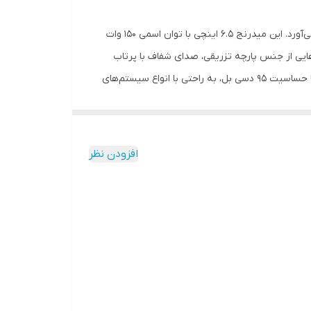
میدرنج وریتی مدل VM-6525 با طراحی دقیق و مهندسی شده، صدایی شفاف و دلنشین را برای سیستم صوتی خودرو شما به ارمغان می‌آورد. این میدرنج 6.5 اینچی با توان اسمی 150 وات
ا لبه هایی از جنس پارچه تزریقی، صدای شفاف با پرتاب
صدای بالایی را ارائه می‌دهد. این میدرنج از 120 هرتز تا 10 کیلوهرتز، تمام فرکانس‌های میانی موسیقی را به طور کامل پوشش می‌دهد. با حساسیت 95 دسی بل، به راحتی با انواع سیستم‌های
دارد و ابعاد مناسب، نصب آسان در اکثر خودروها را امکان‌پذیر
ی سیستم صوتی خودرو شما است. این میدرنج تجربه صدایی شفاف،
افزودن نظر