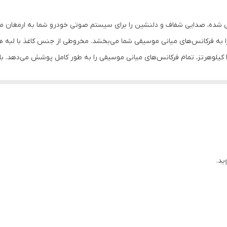
6.5 اینچ
و وضوحی بی‌نظیر را به فرکانس‌های میانی موسیقی شما می‌بخشد. مخروطی از جنس کاغذ ب
30 میلی‌متر
120Hz - 10KHz هرتز
‌شود. مقاومت 4 اهمی، پایداری و عملکردی قابل اعتماد را در طول زمان تضمین می‌کند. طراحی استان
مدل VM-6525 با کیفیت صدای عالی، توان خروجی بالا و بولت فلزی، انتخابی ایده‌آل برای ارتقا
دایره ای , میدرنج
ذت شنیدن موسیقی را به سطحی جدید ارتقا می‌دهد.
4700 گرم
175x175x90 میلی‌متر
ید.