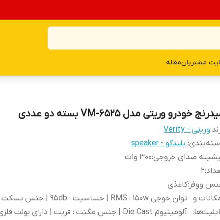
یت مشتریان
مقاله
درنج خودرو وریتی مدل VM-6525 بسته دو عددی
ند:
وریتی - Verity
ته‌بندی
:
بلندگو - speaker
یشینه صدای خروجی
:
300 وات
داد
:
2
نس ووفر
:
کاغذی
کانات و
توان خوجی RMS : 150w | حساسیت : 95db | جنس بسکت 
بلیت‌ها
:
آلومینیوم Die Cast | جنس مگنت : فریت | دارای بولت فلزی