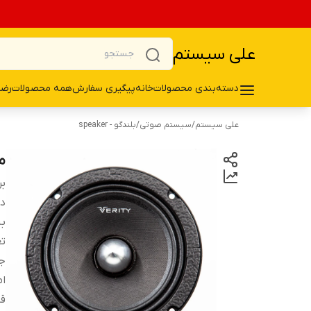
علی سیستم
دسته‌بندی محصولات
خانه
پیگیری سفارش
همه محصولات
رضا
علی سیستم
/
سیستم صوتی
/
بلندگو - speaker
می
بر
دس
ب
تع
ج
ام
قا