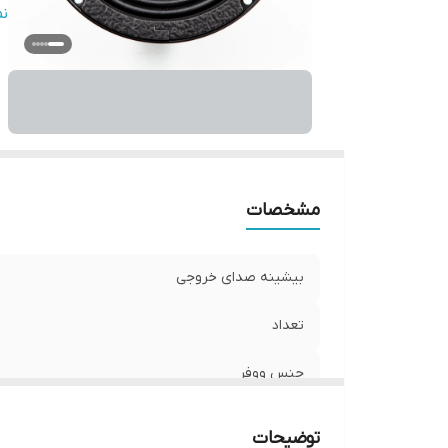
سا
ن
ع
فر
نو
و
ان
مشخصات
بیشینه صدای خروجی
تعداد
جنس ووفر
امکانات و قابلیت‌ها
توضیحات