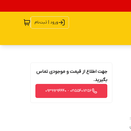
ورود | ثبت‌نام
جهت اطلاع از قیمت و موجودی تماس
بگیرید.
02155407256 - 09399294440
: