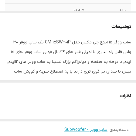
سایز
15 اینچ
عمق نصب
190 میلی‌متر
توضیحات
فرکانس پاسخ‌گویی
30-800 هرتز
ساب ووفر 15 اینچ جی مکس مدل GM-15SW301P یک ساب ووفر 30
واتی قابل راه اندازی با امپلی فایر های 4 کانال قویی ساب ووفر های 15
نوع بلندگو
دایره ای
اینچ با توجه به صفحه و دیافراگم بزرگ نسبتا به ساب ووفر های 12اینچ
وزن
14800 گرم
بیس یا صدای بم قوی تری دارند یا به اصطلاح ضربه و کوبش ساب
ووفر های 15 اینچ بهتره. ساب ووفر 15 اینچ 301 نیز دارای صفحه و سوراند
اندازه میدرنج
350x350x190 میلی‌متر
دوختی با مگنت 45oz می باشد. ساب ووفر 301 مخصوص کسانی هست
نظرات
که می خواهند با هزینه کمتر ساب ووفر 15 اینچ روی ماشینشون نصب
کنند زیرا به راحتی با امپلی فایر های 4 کانال قوی 100 وات rms راه اندازی
می شود. مشخصات ساب ووفر 15 اینچ جی مکس: دارای 2 عدد کوئل 4
دسته‌بندی
:
ساب ووفر - Subwoofer
اهمی برای سری موازی بستن دارای توان مدوام 300 واتی برای راه اندازی