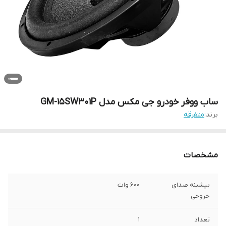
ساب ووفر خودرو جی مکس مدل GM-15SW301P
برند:
متفرقه
مشخصات
بیشینه صدای
600 وات
خروجی
تعداد
1