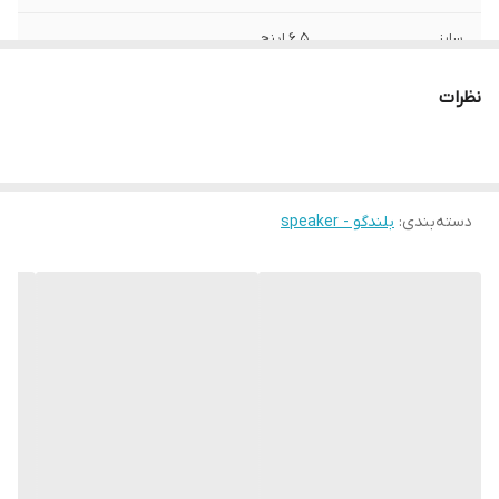
سایز
6.5 اینچ
عمق نصب
50 میلی‌متر
نظرات
فرکانس پاسخ‌گویی
. هرتز
نوع بلندگو
دایره ای
دسته‌بندی
:
بلندگو - speaker
وزن
1 گرم
ابعاد
16.5x16.5x5.5 سانتی‌متر