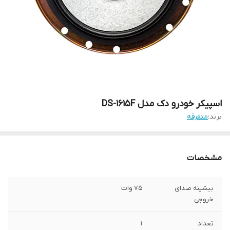
اسپیکر خودرو دک مدل DS-1615F
برند:
متفرقه
مشخصات
بیشینه صدای
75 وات
خروجی
تعداد
1