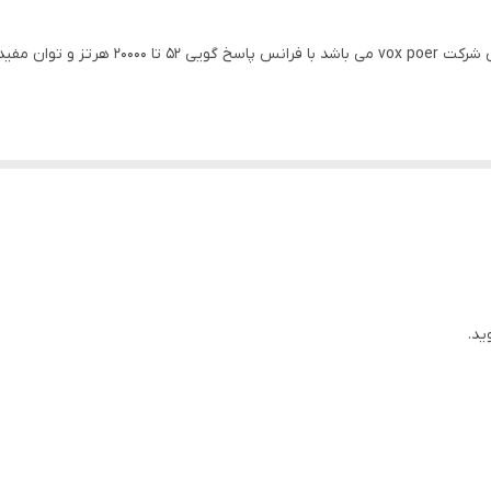
6 × 9 اینچ
92 میلی‌متر
52 تا 20000 هرتز
بیضی
1000 گرم
380x290x120 میلی‌متر
ید.