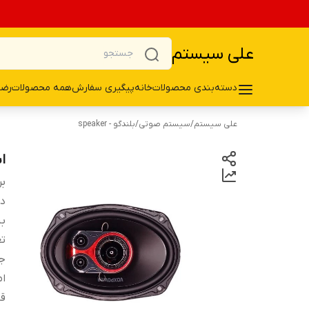
علی سیستم
دسته‌بندی محصولات
خانه
پیگیری سفارش
همه محصولات
رضا
علی سیستم
/
سیستم صوتی
/
بلندگو - speaker
اسپ
بر
دس
ب
تع
ج
ام
قا