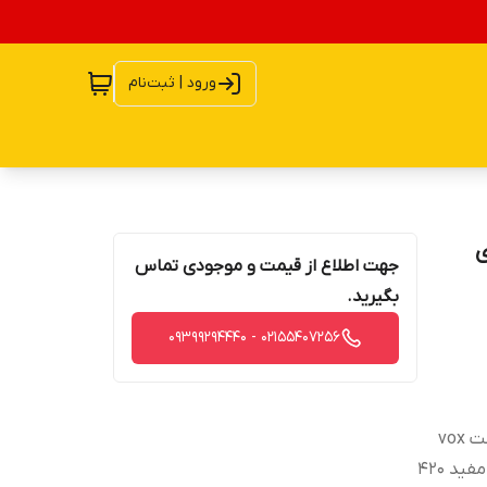
ورود | ثبت‌نام
جهت اطلاع از قیمت و موجودی تماس
بگیرید.
02155407256 - 09399294440
بلندگو بیضی vox poer سایز 9x6 اینچ یکی از بلند گوهای شرکت vox
poer می باشد با فرانس پاسخ گویی 52 تا 20000 هرتز و توان مفید 420