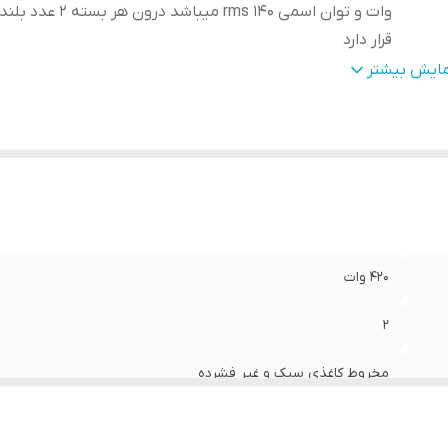
وات و توان اسمی 140 rms میباشد 
قرار دارد
یز
:
6 × 9 اینچ
مایش بیشتر
مق نصب
:
92 میلی‌متر
کانس پاسخ‌گویی
:
52 تا 20000 هرتز
ع بلندگو
:
بیضی
زن
:
1000 گرم
دازه میدرنج
:
380x290x120 میلی‌متر
420 وات
2
مخروط کاغذی سبک و غیر فشرده
هرتز و توان مفید 420 وات و توان اسمی 140 rms میباشد درون هر بسته 2 عدد بلندگو بیضی قرار دارد