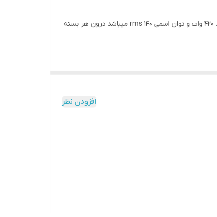
بلندگو بیضی vox poer سایز 9x6 اینچ یکی از بلند گوهای شرکت vox poer می باشد با فرانس پاسخ گویی 52 تا 20000 هرتز و توان مفید 420 وات و توان اسمی 140 rms میباشد درون هر بسته
افزودن نظر