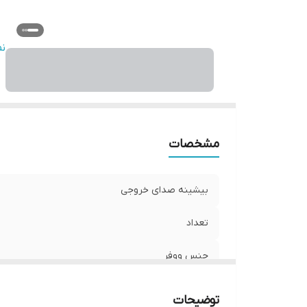
سا
ن
ع
فر
نو
و
ان
مشخصات
بیشینه صدای خروجی
تعداد
جنس ووفر
امکانات و قابلیت‌ها
توضیحات