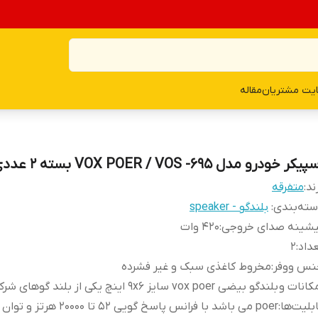
یت مشتریان
مقاله
یکر خودرو مدل VOX POER / VOS -695 بسته 2 عددی
ند:
متفرقه
ته‌بندی
:
بلندگو - speaker
یشینه صدای خروجی
:
420 وات
داد
:
2
نس ووفر
:
مخروط کاغذی سبک و غیر فشرده
کانات و
بلیت‌ها
: