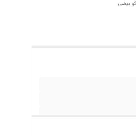
درون هر بسته 2 عدد بلندگو بیضی
بلندگو بیضی vox poer سایز 9x6 اینچ یکی از بلند گوهای شرکت vox poer می باشد با فرانس پاسخ گویی 52 تا 20000