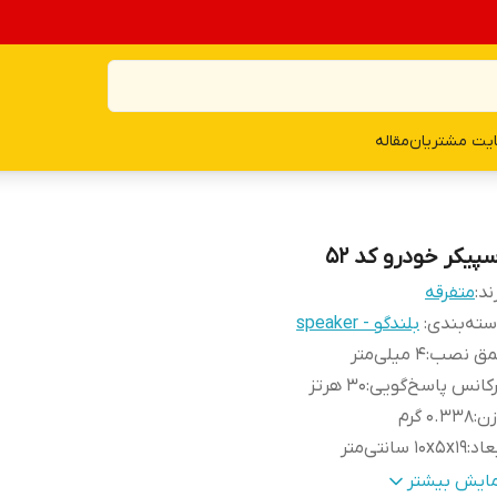
یت مشتریان
مقاله
پیکر خودرو کد 52
ند:
متفرقه
ته‌بندی
:
بلندگو - speaker
مق نصب
:
4 میلی‌متر
کانس پاسخ‌گویی
:
30 هرتز
زن
:
0.338 گرم
عاد
:
10x5x19 سانتی‌متر
داد
:
1 عدد
مایش بیشتر