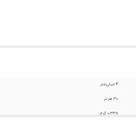
4 میلی‌متر
30 هرتز
0.338 گرم
10x5x19 سانتی‌متر