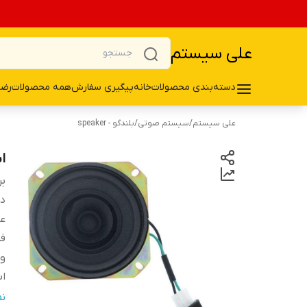
علی سیستم
دسته‌بندی محصولات
خانه
پیگیری سفارش
همه محصولات
رضا
علی سیستم
/
سیستم صوتی
/
بلندگو - speaker
اس
بر
دس
ع
فر
و
اب
تع
ن