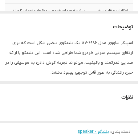
امکانات و قابلیت‌ها
بیشینه صدای خروجی: 900 وات تعداد: 2 عدد
امکانات و قابلیت‌ها: RMS: 450 وات امپدانس:
4 اهم سایز: 6x9 اینچ
توضیحات
سایز
6 × 9 اینچ
اسپیکر ساووی مدل SV-6986 یک بلندگوی بیضی شکل است که برای
ارتقای سیستم صوتی خودرو شما طراحی شده است. این بلندگو با ارائه
عمق نصب
30 میلی‌متر
صدایی قدرتمند و باکیفیت، می‌تواند تجربه گوش دادن به موسیقی را در
نوع بلندگو
بیضی , Three-Way , توییتر
حین رانندگی به طور قابل توجهی بهبود بخشد.
وزن
5000 گرم
اندازه میدرنج
230x150x130 میلی‌متر
نظرات
دسته‌بندی
:
بلندگو - speaker