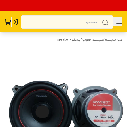
علی سیستم
/
سیستم صوتی
/
بلندگو - speaker