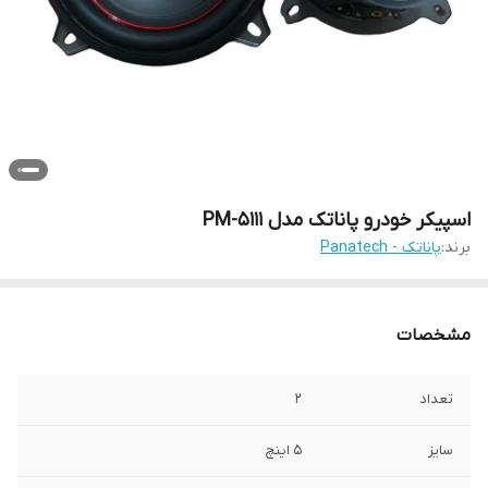
اسپیکر خودرو پاناتک مدل PM-5111
برند:
پاناتک - Panatech
مشخصات
تعداد
2
سایز
5 اینچ