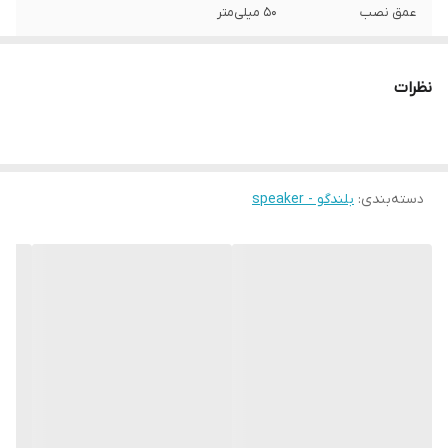
عمق نصب
50 میلی‌متر
نوع بلندگو
میدرنج , دایره ای
نظرات
وزن
250 گرم
اندازه میدرنج
120x120x5 میلی‌متر
دسته‌بندی
:
بلندگو - speaker