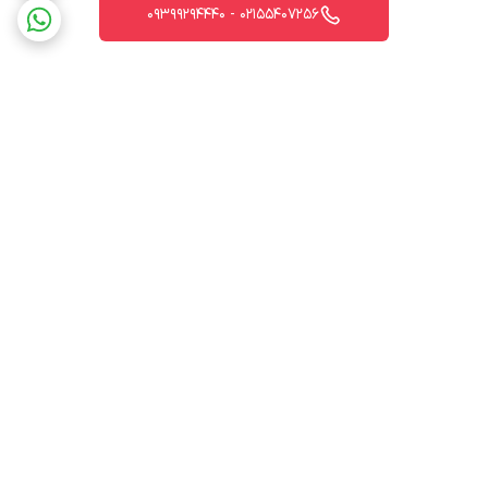
02155407256 - 09399294440
برگشت به بالا
ارسال ویژه
پشتیبانی 12 ساعته