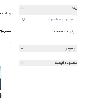
برند
ردیاب خود
690,000
کارینا - karina
موجودی
محدوده قیمت