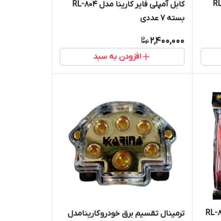
مدل RL-604
کابل آمپلی فایر کارینا مدل RL-804
بسته 7 عددی
2,400,000
افزودن به سبد
رینا مدل RL-804 +
ترمینال تقسیم برق خودرو کارینامدل