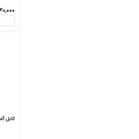
40,000
کابل آمپل