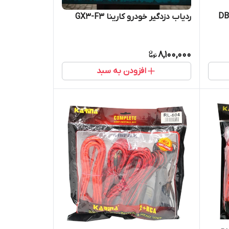
تقسیم برق کارینا مدل DB-
ردیاب دزدگیر خودرو کارینا GX3-F3
8,100,000
افزودن به سبد