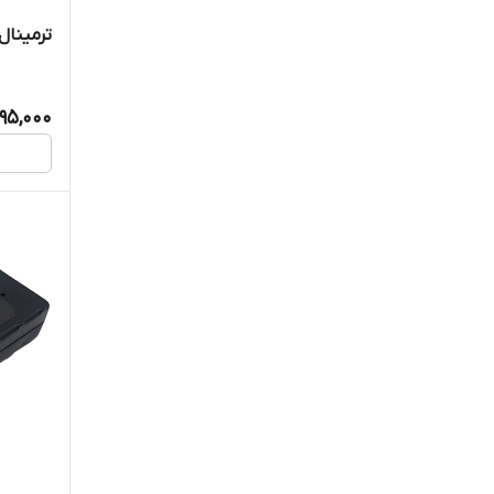
ترمینال ت
95,000