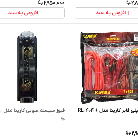
2,950,000
2,
افزودن به سبد
افزودن به سبد
کابل آمپلی فایر کارینا مدل RL-404 +
فیوز سی
90
2,