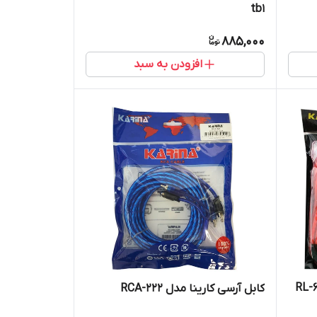
tb1
885,000
افزودن به سبد
ینا مدل RL-604 +
کابل آرسی کارینا مدل RCA-222