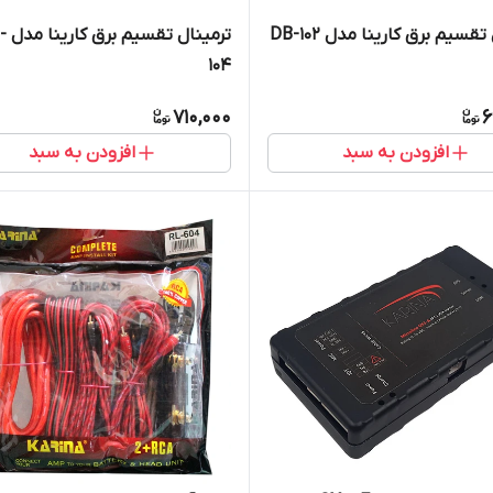
قسیم برق کارینا مدل DB-102
ترمینال 
104
710,000
6
افزودن به سبد
افزودن به سبد