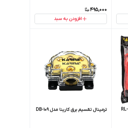
495,000
افزودن به سبد
ک سیم کشی خودرو کارینا مدل RL-
ترمینال تقسیم برق کارینا مدل DB-109