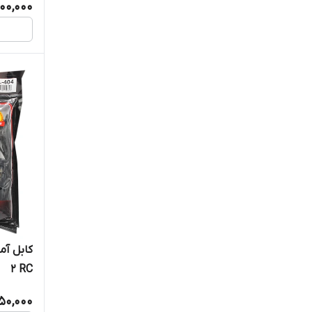
800,000
2 RC
950,000