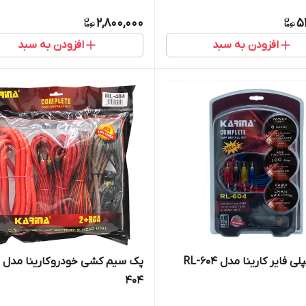
2,800,000
5
افزودن به سبد
افزودن به سبد
ی فایر کارینا مدل RL-604
پ
404