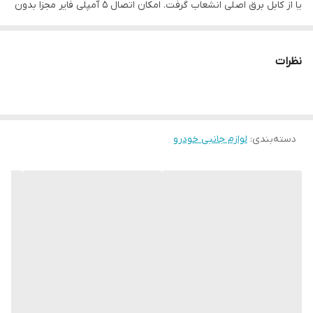
یا از کابل برق اصلی انشعاب گرفت. امکان اتصال ۵ آمپلی فایر مجزا بدون
افت برق دارا است با استفاده از ترمینال برق سیستم صوتی چه اتفاقی
میفتد؟مسیرهای سیم کشی کوتاه تر میشوند ، امکان تغییر سیم کشی
نظرات
ها آسان است ، افت ولتاژ پدید نمیاید ، محکم بودن اتصالات ، باعث
ایمنی بیشتر و مرتب تر بودن سیم کشی سیستم صوتی خودروی شما و
در آخر کیفیت ساخت مطلوب داراست و تمیزی و راحتی در نصب را برای
دسته‌بندی
:
شما فراهم می آورد.
لوازم جانبی خودرو