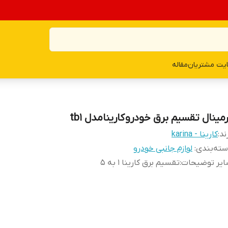
یت مشتریان
مقاله
مینال تقسیم برق خودرو کارینامدل tb1
ند:
کارینا - karina
ته‌بندی
:
لوازم جانبی خودرو
ایر توضیحات
:
تقسیم برق کارینا 1 به 5