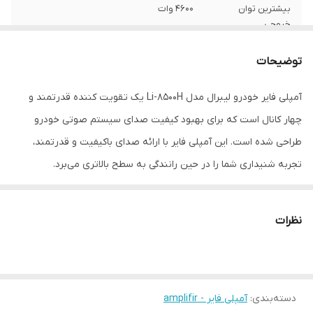
بیشترین توان
4600 وات
خروجی
تعداد کانال
4
توضیحات
توان خروجی مداوم
80 وات
آمپلی فایر خودرو لیبرال مدل Li-8500H یک تقویت کننده قدرتمند و
در هر کانال 4 اهم
چهار کانال است که برای بهبود کیفیت صدای سیستم صوتی خودرو
فرکانس پاسخ‌گویی
10Hz~50KHz هرتز
طراحی شده است. این آمپلی فایر با ارائه صدای باکیفیت و قدرتمند،
تجربه شنیداری شما را در حین رانندگی به سطح بالاتری می‌برد.
فیوز
2X35A
نسبت سیگنال به
95db< دسی‌بل
نویز
نظرات
وزن
3900 گرم
ویژگی‌های آمپلی‌فایر
ترمینال RCA , ترمینال اسپیکر پیچی , قابلیت
دسته‌بندی
:
آمپلی فایر - amplifir
پل‌زنی (Bridgeable) , کلاس AB