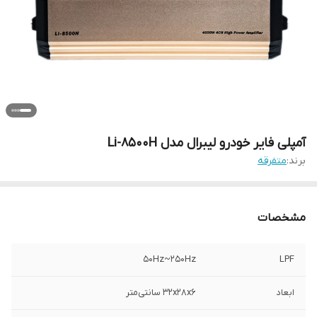
آمپلی فایر خودرو لیبرال مدل Li-8500H
برند:
متفرقه
مشخصات
50Hz~250Hz
LPF
ابعاد
32x28x6 سانتی‌متر