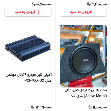
10,500,000
3,400,000
افزودن به سبد
افزودن به سبد
آمپلی فایر خودرو 4 کانال بوشمن
مدل PCH-4880DX
ساب باکس ۱۲ اینچ اکتیو متال
(Active Metal) مدل ۲۰۶
12,390,000
11,000,000