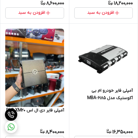
8,600,000
18,200,000
افزودن به سبد
افزودن به سبد
آمپلی فایر خودرو ام بی
آکوستیک مدل MBA-6185
آمپلی فایر دی ال اس DLS XM20
8,400,000
16,350,000