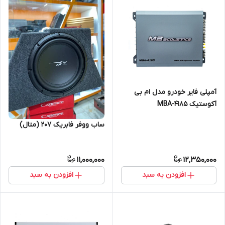
آمپلی فایر خودرو مدل ام بی
آکوستیک MBA-4185
ساب ووفر فابریک 207 (متال)
11,000,000
12,350,000
افزودن به سبد
افزودن به سبد