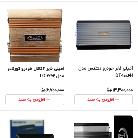
آمپلی فایر خودرو دنتکس مدل
آمپلی فایر 2 کانال خودرو تورنادو
DT-100.4H
مدل TO-2252
6,700,000
14,300,000
افزودن به سبد
افزودن به سبد