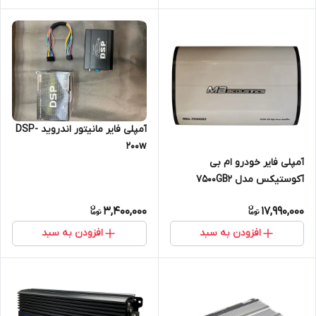
آمپلی فایر مانیتور اندروید DSP-
200w
آمپلی فایر خودرو ام بی
آکوستیکس مدل 7500GB2
3,400,000
17,990,000
افزودن به سبد
افزودن به سبد