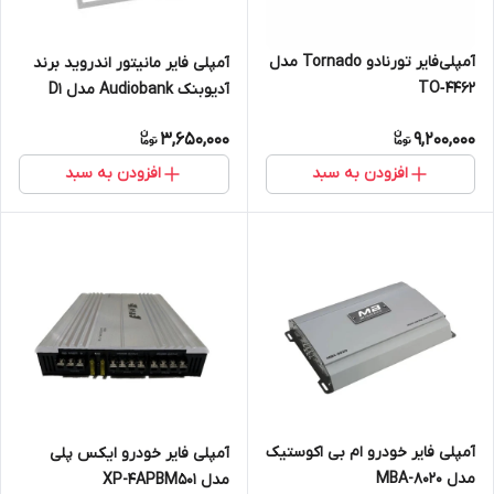
آمپلی‌فایر تورنادو Tornado مدل
آمپلی فایر مانیتور اندروید برند
TO‑4462
آدیوبنک Audiobank مدل D1
3,650,000
9,200,000
افزودن به سبد
افزودن به سبد
آمپلی فایر خودرو ام بی اکوستیک
آمپلی فایر خودرو ایکس پلی
مدل MBA-8020
مدل XP-4APBM501