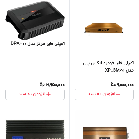
آمپلی فایر هرتز مدل DP4.300
آمپلی فایر خودرو ایکس پلی
مدل XP_BM601
19,950,000
9,000,000
افزودن به سبد
افزودن به سبد