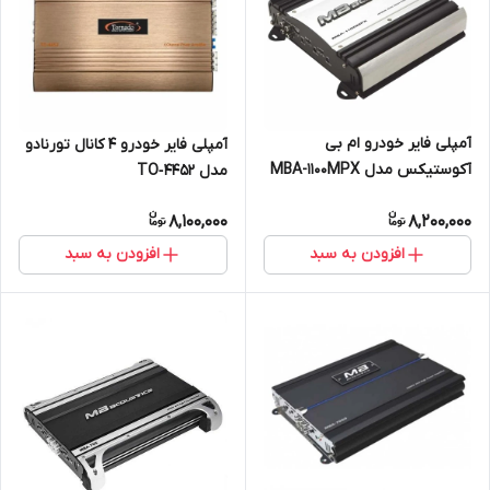
آمپلی‌ فایر خودرو ام‌ بی
آمپلی فایر خودرو 4 کانال تورنادو
آکوستیکس مدل MBA-1100MPX
مدل TO‑4452
8,100,000
8,200,000
افزودن به سبد
افزودن به سبد