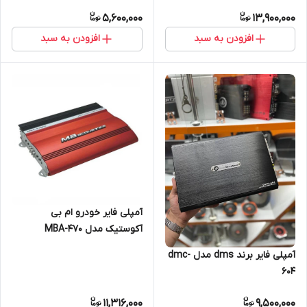
5,600,000
13,900,000
افزودن به سبد
افزودن به سبد
آمپلی فایر خودرو ام بی
آکوستیک مدل MBA-470
آمپلی فایر برند dms مدل dmc-
604
11,316,000
9,500,000