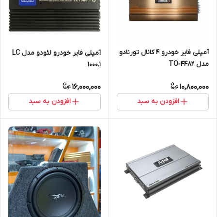
آمپلی فایر خودرو 4 کانال تورنادو
آمپلی فایر خودرو لئودو مدل LC
مدل TO‑4482
1000.1
16,000,000
10,800,000
افزودن به سبد
افزودن به سبد