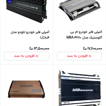
آمپلی فایر خودرو ام بی
آمپلی فایر خودرو لئودو مدل
آکوستیک مدل MBA-4670
LC804
13,500,000
17,600,000
افزودن به سبد
افزودن به سبد