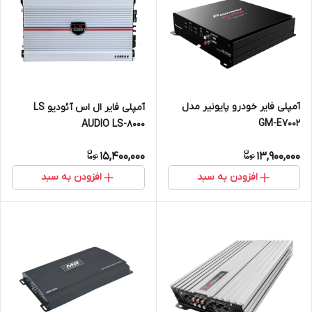
آمپلی فایر خودرو پایونیر مدل
آمپلی فایر ال اس آئودیو LS
GM-E7002
AUDIO LS-8000
15,400,000
13,900,000
افزودن به سبد
افزودن به سبد