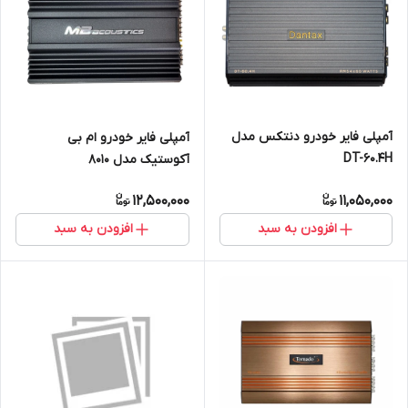
آمپلی فایر خودرو دنتکس مدل
آمپلی فایر خودرو ام بی
DT-60.4H
آکوستیک مدل 8010
12,500,000
11,050,000
افزودن به سبد
افزودن به سبد