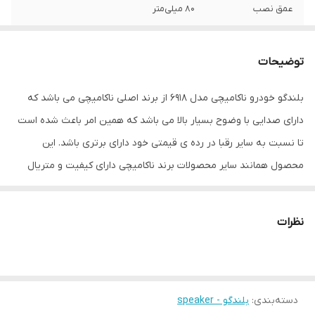
عمق نصب
80 میلی‌متر
نوع بلندگو
اسپیکر کواکسیال , بیضی
توضیحات
وزن
1000 گرم
بلندگو خودرو ناکامیچی مدل 6918 از برند اصلی ناکامیچی می باشد که
اندازه میدرنج
180x80x80 میلی‌متر
دارای صدایی با وضوح بسیار بالا می باشد که همین امر باعث شده است
تا نسبت به سایر رقبا در رده ی قیمتی خود دارای برتری باشد. این
محصول همانند سایر محصولات برند ناکامیچی دارای کیفیت و متریال
ساخت بالایی می باشد که برند ناکامیچی از گذشته تا کنون به این
موضوع شناخته شده و معروف است. برای ارتقاء سیستم صوتی خودرو
نظرات
خود میتوانید از این محصول بدون ساب ووفر و در کنار ساب ووفر
استفاده کنید.
دسته‌بندی
:
بلندگو - speaker