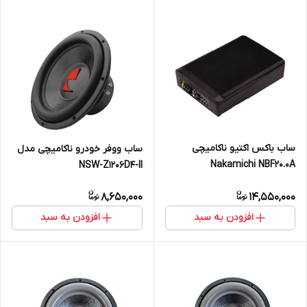
ساب باکس اکتیو ناکامیچی
ساب ووفر خودرو ناکامیچی مدل
Nakamichi NBF20.0A
NSW-Z1206D4-II
8,650,000
14,550,000
افزودن به سبد
افزودن به سبد