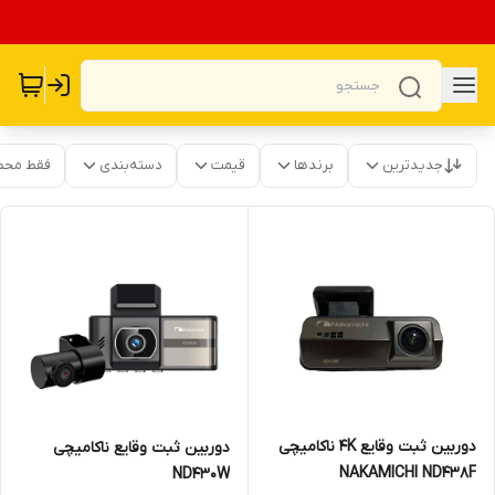
جدیدترین
برندها
قیمت
دسته‌بندی
فقط محص
دوربین ثبت وقایع 4K ناکامیچی
دوربین ثبت وقایع ناکامیچی
NAKAMICHI ND438F
ND430W