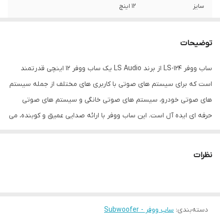
سایز
12 اینچ
عمق نصب
40 میلی‌متر
توضیحات
نوع بلندگو
ساب ووفر , دایره ای
ساب ووفر LS-124 از برند LS Audio یک ساب ووفر 12 اینچی قدرتمند
وزن
4550 گرم
است که برای سیستم های صوتی با کاربری های مختلف از جمله سیستم
اندازه میدرنج
35x35x15 میلی‌متر
های صوتی خودرو، سیستم های صوتی خانگی و سیستم های صوتی
حرفه ای ایده آل است. این ساب ووفر با ارائه صدایی عمیق و کوبنده، می
تواند به طور قابل توجهی کیفیت صدای سیستم شما را ارتقا دهد. LS-
124 یک انتخاب عالی برای ارتقای سیستم صوتی خودرو شما و اضافه
نظرات
کردن بیس عمیق و قدرتمند به موسیقی شما است. در مجموع، ساب
ووفر LSU Audio مدل LS-124 یک انتخاب عالی برای هر کسی است که به
دنبال یک ساب ووفر قدرتمند و با کیفیت با قیمت مناسب است. این
دسته‌بندی
:
ساب ووفر - Subwoofer
ساب ووفر برای طیف گسترده ای از کاربردها از جمله سیستم های صوتی