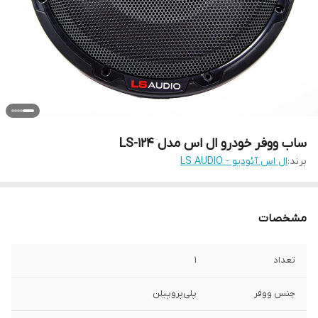
ساب ووفر خودرو ال اس مدل LS-124
برند:
ال اس آئودیو - LS AUDIO
مشخصات
تعداد
1
جنس ووفر
پلی‌پروپیلن