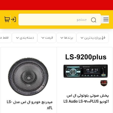
پربازدیدترین
برندها
قیمت
دسته‌بندی
فقط م
پخش صوتی بلوتوثی ال اس
آئودیو LS Audio LS-9200PLUS
میدرنج خودرو ال اس مدل LS-
8FL