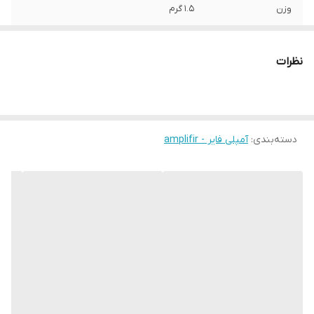
وزن
1.5 گرم
ابعاد
20x10x5 سانتی‌متر
نظرات
دسته‌بندی
:
آمپلی فایر - amplifir