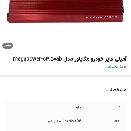
آمپلی فایر خودرو مگاپاور مدل megapower-c4.50ab
برند:
متفرقه
مشخصات
LPF
دارد
ابعاد
280x160x54 سانتی‌متر