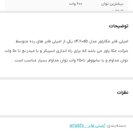
بیشترین توان
600 وات
خروجی
تعداد کانال
4
توضیحات
توان خروجی مداوم
4x50 وات
امپلی فایر مگاپاور مدل c4.60ab یکی از امپلی فایر های رده متوسط
شرکت مگا پاور می باشد که برای راه اندازی اسپیکر و یا میدرنج تا 50 وات
توان خروجی مداوم
50 وات
در هر کانال 4 اهم
توان مداوم و یا سابووفر تا250 وات توان مداوم بسیار مناسب است .
وزن
2950 گرم
ویژگی‌های آمپلی‌فایر
ترمینال اسپیکر بلوکی , کلاس AB
نظرات
HPF
دارد
دسته‌بندی
:
آمپلی فایر - amplifir