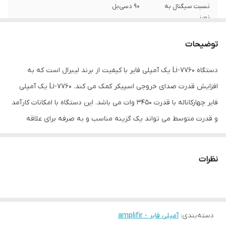
نسبت سیگنال به
90 دسی‌بل
نویز
وزن
2 گرم
توضیحات
ویژگی‌های آمپلی‌فایر
قابلیت پل‌زنی (Bridgeable)
دستگاه Li-7760 یک آمپلی فایر با کیفیت از برند لیبرال است که به
افزایش قدرت صدای خروجی اسپیکر کمک می کند. Li-7760 یک آمپلی
ابعاد
35x20x7 سانتی‌متر
فایر چهارکاناله با قدرت ۳۴۵۰ وات می باشد. این دستگاه با امکانات کارآمد
و قدرت متوسط می تواند یک گزینه مناسب و به صرفه برای علاقه
مندان به موسیقی باشد .دستگاه Li-7760 لیبرال ، قدرت صدای خروجی از
اسپیکرها را تقویت کرده و برای کاربر امکان بهرمندی از حداکثر توان
نظرات
اسپیکرها را فراهم می‌کند . این آمپلی فایر از قابلیت پل زنی ( Bridge )
برخوردار است . توان خروجی این آمپلی فایر در ۴ اهم ۸۰ × ۴ وات و در ۲
اهم ۱۶۰ × ۴ وات است .
دسته‌بندی
:
آمپلی فایر - amplifir