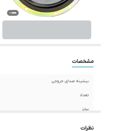
نو
و
اب
مشخصات
بیشینه صدای خروجی
تعداد
سایز
عمق نصب
نظرات