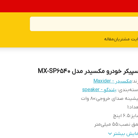
یت مشتریان
مقاله
پیکر خودرو مکسیدر مدل MX-SP6540
ند:
مکسیدر - Maxider
ته‌بندی
:
بلندگو - speaker
یشینه صدای خروجی
:
80 وات
داد
:
1
یز
:
6.5 اینچ
مق نصب
:
55 میلی‌متر
کانس پاسخ‌گویی
:
55-50000 هرتز
مایش بیشتر