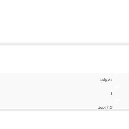
ع بلندگو
:
دایره ای
زن
:
0.38 گرم
عاد
:
17x17x6 سانتی‌متر
80 وات
1
6.5 اینچ
55 میلی‌متر