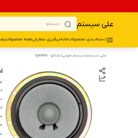
علی سیستم
دسته‌بندی محصولات
خانه
پیگیری سفارش
همه محصولات
رضا
علی سیستم
/
سیستم صوتی
/
بلندگو - speaker
اس
بر
دس
ب
تع
سا
ع
فر
ن