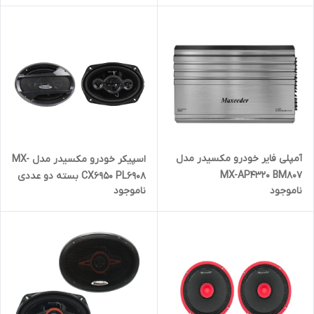
آمپلی فایر خودرو مکسیدر مدل
اسپیکر خودرو مکسیدر مدل MX-
MX-AP4320 BM807
CX6950 PL6908 بسته دو عددی
ناموجود
ناموجود