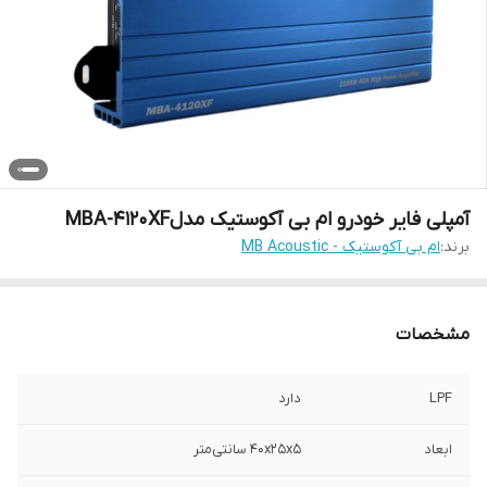
آمپلی فایر خودرو ام بی آکوستیک مدلMBA-4120XF
برند:
ام بی آکوستیک - MB Acoustic
مشخصات
LPF
دارد
ابعاد
40x25x5 سانتی‌متر