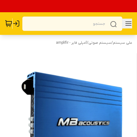
علی سیستم
/
سیستم صوتی
/
آمپلی فایر - amplifir