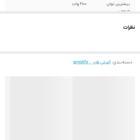
بیشترین توان
2100 وات
خروجی
تعداد کانال
4
نظرات
توان خروجی
2100 وات
توان خروجی مداوم
2100 وات
دسته‌بندی
:
آمپلی فایر - amplifir
توان خروجی مداوم
60 وات
در هر کانال 4 اهم
سایر توضیحات
برروی 4اهم هرکانال 60 وات و برروی 2اهم
هرکانال 120 وات قابلیت بریج و تنظیمات ساب
ووفر را نیز دارد
وزن
3000 گرم
ویژگی‌های آمپلی‌فایر
قابلیت پل‌زنی (Bridgeable)