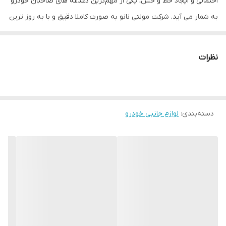
احتمالی و ایجاد خط و خش، یکی از مهم‌ترین دغدغه های صاحبان خودرو
به شمار می آید. شرکت مولتی نانو به صورت کاملا دقیق و با به روز ترین
متد های اندازه گیری، محافظ هایی با ابعاد کاملا انحصاری برای نمایشگر
های هوشمند خودروها طراحی ، تولید وعرضه کرده است. محافظ صفحه
نظرات
نمایش انعطاف پذیر نانو Multi Nano مناسب برای مالتی مدیا مانیتور
خودرو سایپا کوییک سایز 9 اینچ بوده و بر روی این مانیتور قابل نصب
است. محافظ نمایشگر خودرو مولتی نانو، نسل جدید محافظ های صفحه
دسته‌بندی
:
لوازم جانبی خودرو
نمایش، با ساختاری شفاف که از تکنولوژی نانو در ساخت آن استفاده
شده و از ضخامت 0.2 میلی متری برخوردار میباشد(شیشه ای نمی باشد)
و باعث مقاومت بسیار بیشتر در برابر ضربه نسبت به گلس های
معمولی شده است، همچنین کاملا نشکن است و در صورت برخورد ضربه
نخواهد شکست، و به مرور زمان کدر نخواهد شد و لمس آن با توجه به
ساختار تکنولوژی روغنی بسیار آسان و روان است. توجه داشته باشید که
این محصول دارای برچسب اول (قبل از نصب) و برچسب دوم (بعد از