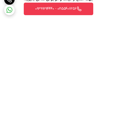
02155407256 - 09399294440
برگشت به بالا
ارسال ویژه
پشتیبانی 12 ساعته