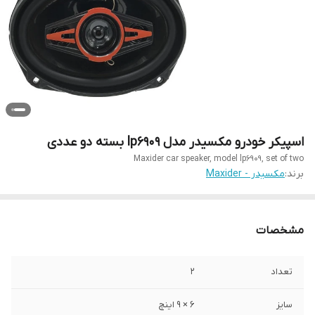
اسپیکر خودرو مکسیدر مدل lp6909 بسته دو عددی
Maxider car speaker, model lp6909, set of two
برند:
مکسیدر - Maxider
مشخصات
تعداد
2
سایز
6 × 9 اینچ