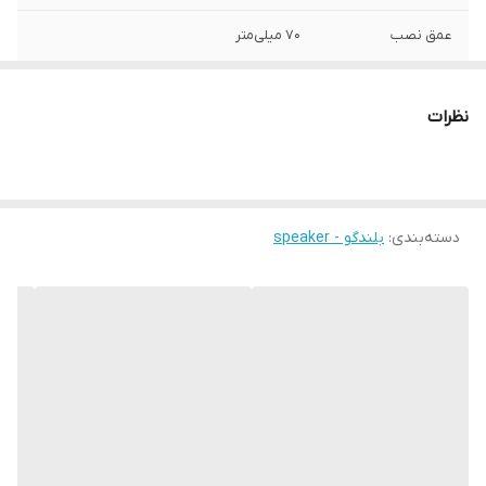
عمق نصب
70 میلی‌متر
نوع بلندگو
بیضی
نظرات
وزن
1000 گرم
اندازه میدرنج
10x15x22.5 میلی‌متر
دسته‌بندی
:
بلندگو - speaker