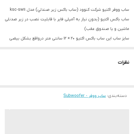
ساب ووفر اکتیو شرکت كنوود (ساب باكس زير صندلي) مدل ksc-sw11
ابعاد
355x250x76 میلیمتر
ساب باکس اکتیو (بدون نیاز به آمپلی فایر با قابلیت نصب در زیر صدنلی
حساسیت
90 دسیبل
ماشین و یا صندوق عقب)
سایز ساب این ساب باکس اکتیو ۲۰ × ۱۲ سانتی متر درواقع بشکل بیضی
وزن
۲۸۰۰ گرم
طراحی شده است ودرداخل یک محفظه (باکس) کوچک آلومینیومی نصب
شده است.
نظرات
باتوجه به ابعاد کوچک براحتی درزیر صندلی ویا کنج صندوق عقب با
کمترین فضای اشغالی قابل نصب وراه اندازی است .
به کمک ریموت کنترل سیمدار که همراه دستگاه عرضه میشود میتوان
دسته‌بندی
:
ساب ووفر - Subwoofer
میزان سطح باس ،کنترل فیلتر کات (۵۰-۱۲۵) وهمچنین تغییر فاز (۰_۱۸۰)
را بروی ساب ووفر اعمال کرد.