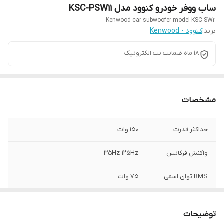
ساب ووفر خودرو کنوود مدل KSC-PSW11
Kenwood car subwoofer model KSC-SW11
برند:
کنوود - Kenwood
18 ماه ضمانت نت الکترونیک
مشخصات
حداکثر قدرت
150 وات
واکنش فرکانس
35Hz-125Hz
RMS توان اسمی
75 وات
اندازه ووفر
20 سانتیمتر
توضیحات
مقاومت
2 اهم