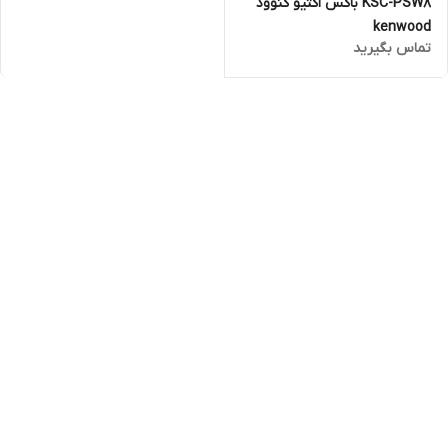
KSC-PSW8 باکس اکتیو کنوود
kenwood
تماس بگیرید