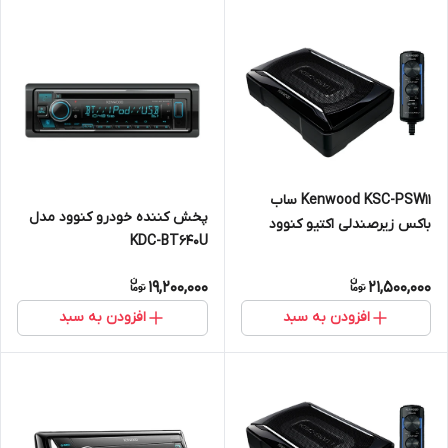
Kenwood KSC-PSW11 ساب
پخش کننده خودرو کنوود مدل
باکس زیرصندلی اکتیو کنوود
KDC-BT640U
19,200,000
21,500,000
افزودن به سبد
افزودن به سبد