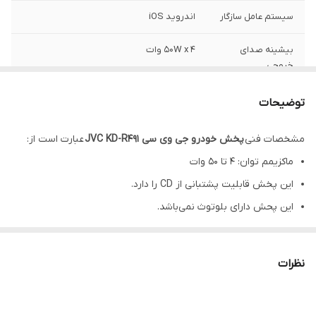
سیستم عامل سازگار
اندروید iOS
بیشینه صدای
۵۰W x ۴ وات
خروجی
توضیحات
مشخصات فنی
پخش خودرو جی وی سی JVC KD-R491
عبارت است از:
ماکزیمم توان: ۴ تا ۵۰ وات
این پخش قابلیت پشتبانی از CD را دارد.
این پحش دارای بلوتوث نمی‌باشد.
دارای ۲ جفت خروجی RCA می‌باشد.
پنل قابلیت تغییر رنگ دارد.
نظرات
پنل نیز از نوع جدا شونده می‌باشد.دارای 4 خروجی
usb و cd و aux