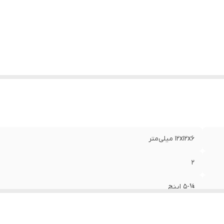
زن
:
۵۰۰ گرم
۱۲x۱۲x۶ میلی‌متر
۲
¼-۵ اینچ
۶ میلی‌متر