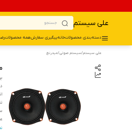
علی سیستم
دسته‌بندی محصولات
خانه
پیگیری سفارش
همه محصولات
رضا
علی سیستم
/
سیستم صوتی
/
میدرنج
می
بر
دس
ان
تع
سا
ع
نو
ن