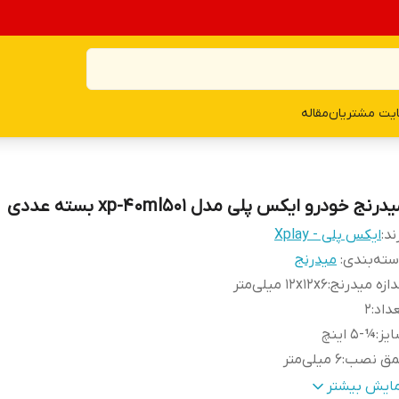
یت مشتریان
مقاله
درنج خودرو ایکس پلی مدل xp-40ml501 بسته عددی
ند:
ایکس پلی - Xplay
ته‌بندی
:
میدرنج
دازه میدرنج
:
۱۲x۱۲x۶ میلی‌متر
داد
:
۲
یز
:
¼-۵ اینچ
مق نصب
:
۶ میلی‌متر
ع
:
دایره ای میدرنج
مایش بیشتر