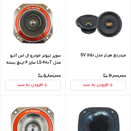
میدرنج هرتز مدل SV 165.1
سوپر تیوتر خودرو ال اس آدیو
مدل LS-480T سایز 4 اینچ بسته
دو عددی
5,800,000
16,000,000
افزودن به سبد
افزودن به سبد