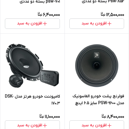
Psw-85F بسته دو عددی
psw-701 بسته دو عددی
6,400,000
12,500,000
افزودن به سبد
افزودن به سبد
فولرنج پشت خودرو الفاسونیک
کامپوننت خودرو هرتز مدل DSK-
مدل PSW-9600 سایز 6.5 اینچ
170.3
بسته دو عددی
11,100,000
8,400,000
افزودن به سبد
افزودن به سبد