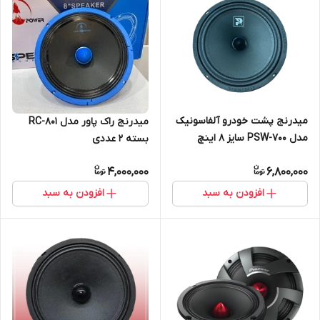
میدرنج پشت خودرو آلفاسونیک
میدرنج راک پاور مدل RC-801
مدل PSW-700 سایز 8 اینچ
بسته 2 عددی
بسته 2 عددی
4,000,000
6,800,000
افزودن به سبد
افزودن به سبد