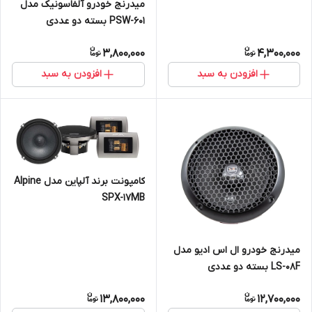
میدرنج خودرو آلفاسونیک مدل
PSW-601 بسته دو عددی
3,800,000
4,300,000
افزودن به سبد
افزودن به سبد
کامپونت برند آلپاین مدل Alpine
SPX-17MB
میدرنج خودرو ال اس ادیو مدل
LS-08F بسته دو عددی
13,800,000
12,700,000