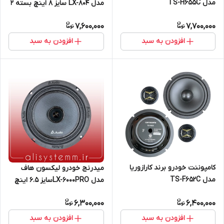
مدل TS-H655C
مدل LX-804 سایز 8 اینچ بسته 2
عددی
7,600,000
7,700,000
افزودن به سبد
افزودن به سبد
کامپوننت خودرو برند کارازوریا
میدرنج خودرو لیکسون هاف
مدل TS-F652C
مدل LX-6000PROسایز 6.5 اینچ
بسته 2 عددی
6,300,000
6,400,000
افزودن به سبد
افزودن به سبد