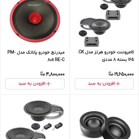
کامپوننت خودرو هرتز مدل CK
میدرنج خودرو پاناتک مدل PM-
165 بسته 8 عددی
8011 RE-C
4,800,000
19,650,000
افزودن به سبد
افزودن به سبد