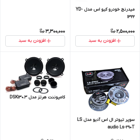
میدرنج خودرو کیو اس مدل YD-
1322
3,300,000
2,500,000
افزودن به سبد
افزودن به سبد
کامپوننت هرتز مدل DSK130.3
سوپر تیوتر ال اس آدیو مدل LS
audio Ls-290T