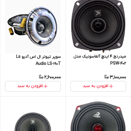
میدرنج 4 اینچ آلفاسونیک مدل
سوپر تیوتر ال اس آدیو Ls
PSW-402
Audio LS-190T
2,600,000
3,100,000
افزودن به سبد
افزودن به سبد