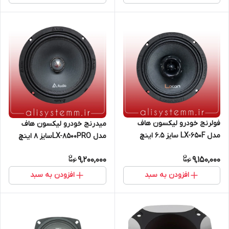
فولرنج خودرو لیکسون هاف
میدرنج خودرو لیکسون هاف
مدل LX-650F سایز 6.5 اینچ
مدل LX-8500PROسایز 8 اینچ
بسته 2 عددی
بسته 2 عددی
9,200,000
9,150,000
افزودن به سبد
افزودن به سبد