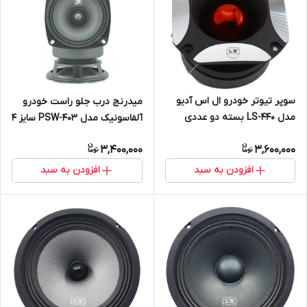
سوپر تیوتر خودرو ال اس آدیو
میدرنج درب جلو راست خودرو
مدل LS-440 بسته دو عددی
آلفاسونیک مدل PSW-403 سایز 4
اینچ بسته 2 عددی
3,400,000
3,600,000
افزودن به سبد
افزودن به سبد