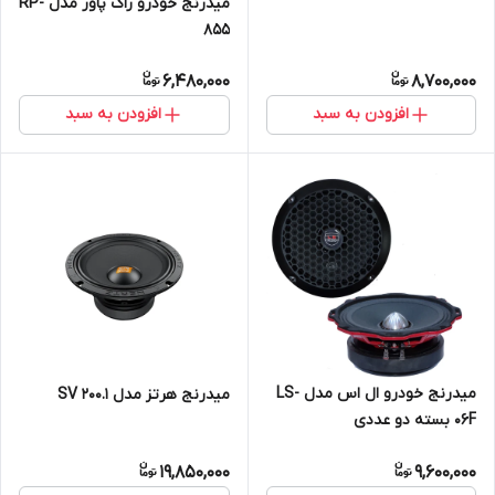
میدرنج خودرو راک پاور مدل RP-
855
6,480,000
8,700,000
افزودن به سبد
افزودن به سبد
میدرنج خودرو ال اس مدل LS-
میدرنج هرتز مدل SV 200.1
06F بسته دو عددی
19,850,000
9,600,000