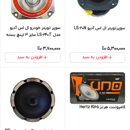
سوپر تویتر خودرو ال اس آدیو
سوپرتویتر ال اس آدیو LS-20N
مدل LS-240T سایز 3 اینچ بسته
دو عددی
3,700,000
5,300,000
افزودن به سبد
افزودن به سبد
کامپوننت هرتز Hertz K165