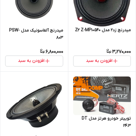
میدرنج زد۲ مدل Z2 Z-MP10540
میدرنج آلفاسونیک مدل PSW-
803
6,800,000
3,270,000
افزودن به سبد
افزودن به سبد
توییتر خودرو هرتز مدل DT
24.3