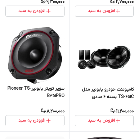
9,300,000
2,700,000
افزودن به سبد
افزودن به سبد
سوپر تویتر پایونیرPioneer TS-
کامپوننت خودرو پایونیر مدل
B351PRO
TS-651C بسته 6 عددی
8,200,000
11,200,000
افزودن به سبد
افزودن به سبد