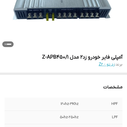
آمپلی فایر خودرو زد2 مدل Z-APB450/1
برند:
زد تو - Z2
مشخصات
۱۲۰hz-۳Khz
HPF
۵۰hz-۲۵۰hz
LPF