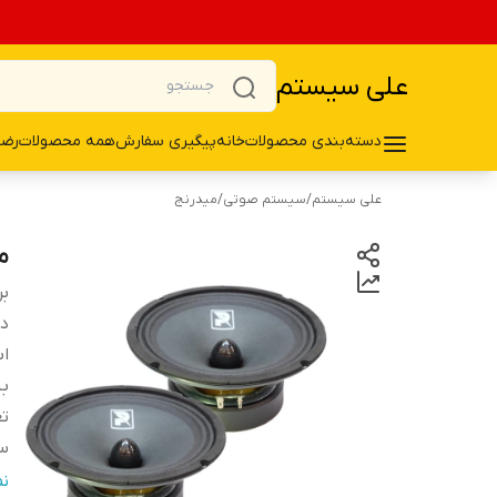
علی سیستم
دسته‌بندی محصولات
خانه
پیگیری سفارش
همه محصولات
رضا
علی سیستم
/
سیستم صوتی
/
میدرنج
می
بر
دس
اب
ب
تع
سا
ع
ن