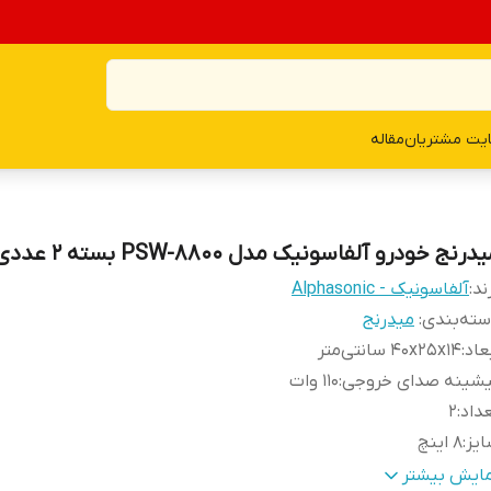
یت مشتریان
مقاله
درنج خودرو آلفاسونیک مدل PSW-8800 بسته 2 عددی
ند:
آلفاسونیک - Alphasonic
ته‌بندی
:
میدرنج
عاد
:
۴۰x۲۵x۱۴ سانتی‌متر
یشینه صدای خروجی
:
۱۱۰ وات
داد
:
۲
یز
:
۸ اینچ
مق نصب
:
۱۴۰ میلی‌متر
مایش بیشتر