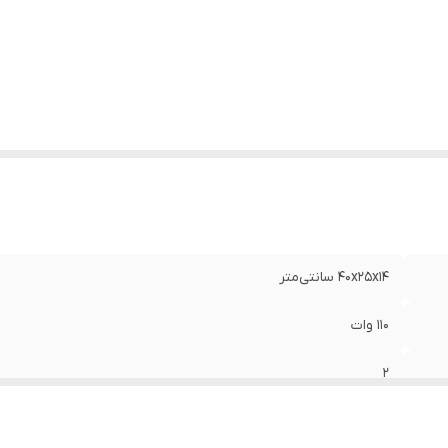
کانس پاسخ‌گویی
:
۱۰۴-۱۸۰۰۰ هرتز
ع
:
دایره ای
۴۰x۲۵x۱۴ سانتی‌متر
۱۱۰ وات
۲
۸ اینچ