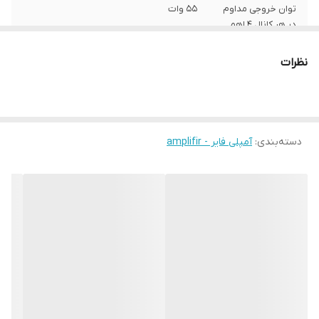
توان خروجی مداوم
55 وات
در هر کانال 4 اهم
نسبت سیگنال به
104 دسی‌بل
نظرات
نویز
وزن
2 گرم
ابعاد
35x25x8 سانتی‌متر
دسته‌بندی
:
آمپلی فایر - amplifir