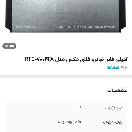
آمپلی فایر خودرو فلای مکس مدل RTC-7004FA
برند:
متفرقه
مشخصات
تعداد کانال
4
توان خروجی
3850 وات وات