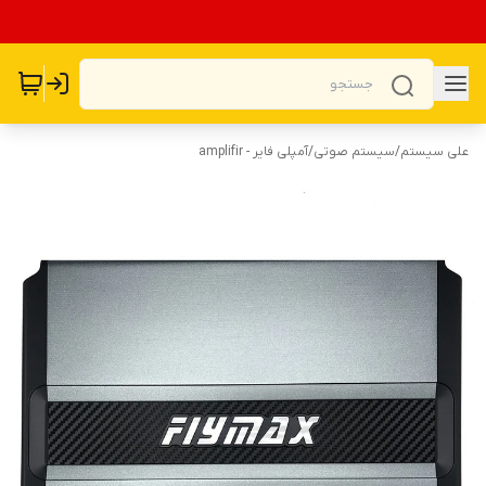
علی سیستم
/
سیستم صوتی
/
آمپلی فایر - amplifir